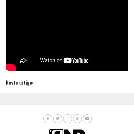
produtor OKlebin, que faleceu em fevereiro de 2018; a
música na qual Pxrtela participa se chama “
Vermelho
Batom
” e tem na sua versão original as vozes de
Rodrigo
Zin
.
O videoclipe, dirigido por
Maurício Coutinho
, conta
com uma ótima estética, que te leva para outros
horizontes, juntamente com a vibe do som. Vale a
pena conferir:
Neste artigo: