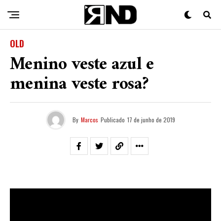
OLD
Menino veste azul e
menina veste rosa?
By
Marcos
Publicado
17 de junho de 2019
Pxrtela
é o nome da vez, o jovem brasiliense vem
arrastado e lento no single “
Nada
“, com participação
da
Ruby Labeija
. O artista participou do EP do