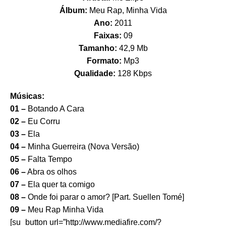
Álbum:
Meu Rap, Minha Vida
Ano:
2011
Faixas:
09
Tamanho:
42,9 Mb
Formato:
Mp3
Qualidade:
128 Kbps
Músicas:
01 –
Botando A Cara
02 –
Eu Corru
03 –
Ela
04 –
Minha Guerreira (Nova Versão)
05 –
Falta Tempo
06 –
Abra os olhos
07 –
Ela quer ta comigo
08 –
Onde foi parar o amor? [Part. Suellen Tomé]
09 –
Meu Rap Minha Vida
[su_button url=”http://www.mediafire.com/?