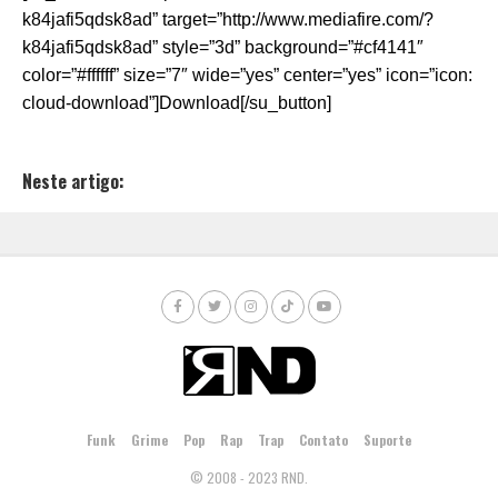
k84jafi5qdsk8ad” target=”http://www.mediafire.com/?
k84jafi5qdsk8ad” style=”3d” background=”#cf4141″
color=”#ffffff” size=”7″ wide=”yes” center=”yes” icon=”icon:
cloud-download”]Download[/su_button]
Neste artigo:
Funk
Grime
Pop
Rap
Trap
Contato
Suporte
© 2008 - 2023 RND.