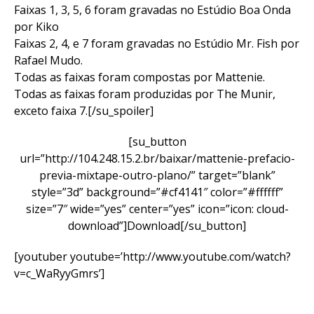
Faixas 1, 3, 5, 6 foram gravadas no Estúdio Boa Onda
por Kiko
Faixas 2, 4, e 7 foram gravadas no Estúdio Mr. Fish por
Rafael Mudo.
Todas as faixas foram compostas por Mattenie.
Todas as faixas foram produzidas por The Munir,
exceto faixa 7.[/su_spoiler]
[su_button
url=”http://104.248.15.2.br/baixar/mattenie-prefacio-
previa-mixtape-outro-plano/” target=”blank”
style=”3d” background=”#cf4141″ color=”#ffffff”
size=”7″ wide=”yes” center=”yes” icon=”icon: cloud-
download”]Download[/su_button]
[youtuber youtube=’http://www.youtube.com/watch?
v=c_WaRyyGmrs’]