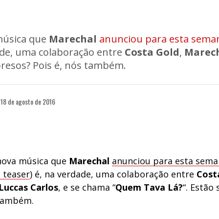
música que
Marechal
anunciou para esta sema
dade, uma colaboração entre
Costa Gold
,
Marec
presos? Pois é, nós também.
18 de agosto de 2016
nova música que
Marechal
anunciou para esta sema
 teaser
) é, na verdade, uma colaboração entre
Cost
Luccas Carlos
, e se chama “
Quem Tava Lá?
“. Estão
 também.