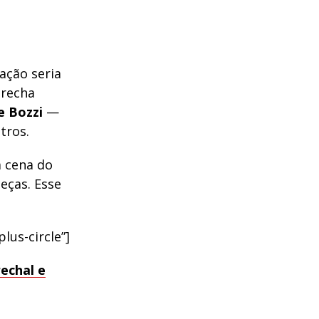
ação seria
arecha
 Bozzi
—
tros.
a cena do
eças. Esse
lus-circle”]
echal e