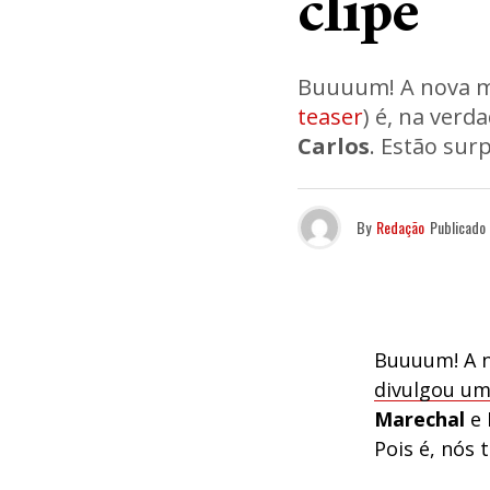
clipe
Buuuum! A nova 
teaser
) é, na ver
Carlos
. Estão sur
By
Redação
Publicado
Buuuum! A 
divulgou um
Marechal
e
Pois é, nós