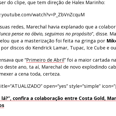
ser do clipe, que tem direção de Halex Marinho:
w.youtube.com/watch?v=P_ZbVnZcquM
 suas redes, Marechal havia explanado que a colabor
unca pense no óbvio, seguimos no propósito
“, disse. M
lou que a masterização foi feita na gringa por
Mike
 por discos do Kendrick Lamar, Tupac, Ice Cube e ou
nsava que “
Primeiro de Abril
” foi a maior cartada n
ro deste ano, ta aí, Marechal de novo explodindo cab
emexer a cena toda, certeza.
title=”ATUALIZADO” open=”yes” style=”simple” icon=”p
lá?”, confira a colaboração entre Costa Gold, Mar
os