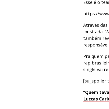
Esse é o tea
https://ww
Através das
inusitada. “
N
também reve
responsável
Pra quem pe
rap brasilei
single vai r
[su_spoiler 
“Quem tava 
Luccas Carl