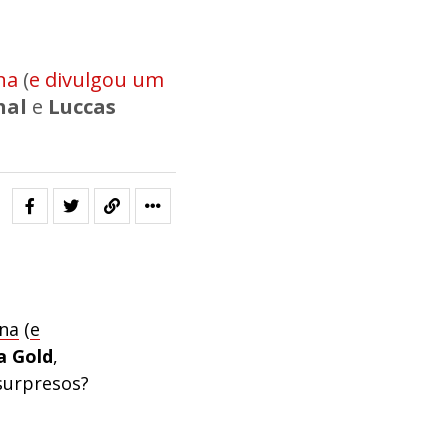
na
(
e divulgou um
hal
e
Luccas
na
(
e
a Gold
,
 surpresos?