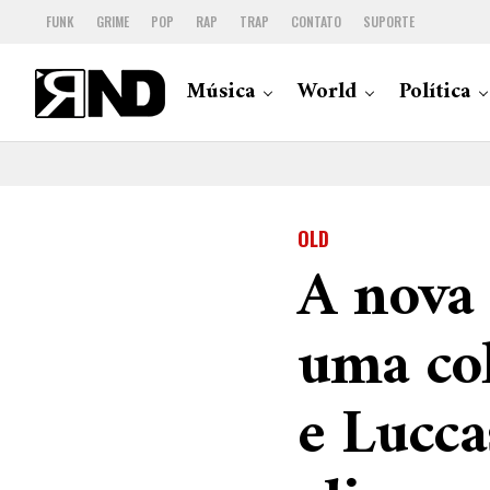
FUNK
GRIME
POP
RAP
TRAP
CONTATO
SUPORTE
Música
World
Política
OLD
A nova
uma co
e Lucca