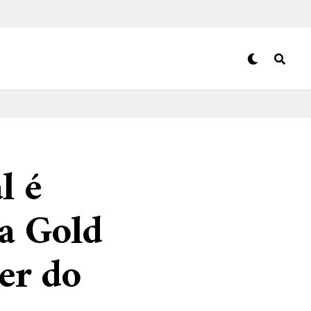
l é
a Gold
ser do