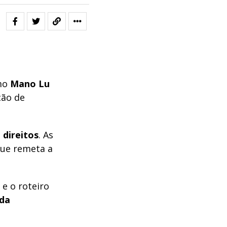
mo
Mano Lu
ão de
s
direitos
. As
que remeta a
 e o roteiro
da