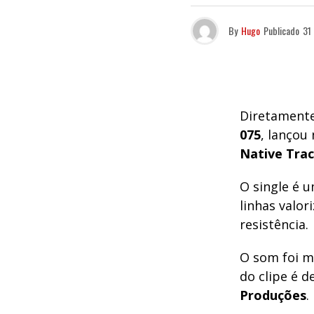
By
Hugo
Publicado
31 
Diretament
075
, lançou
Native Tra
O single é 
linhas valo
resistência.
O som foi m
do clipe é d
Produções
.