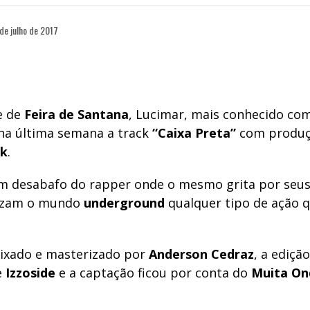
de julho de 2017
e de
Feira de Santana
, Lucimar, mais conhecido co
 na última semana a track
“Caixa Preta”
com produç
ck
.
um desabafo do rapper onde o mesmo grita por seu
rizam o mundo
underground
qualquer tipo de ação 
ixado e masterizado por
Anderson Cedraz
, a edição
e
Izzoside
e a captação ficou por conta do
Muita On