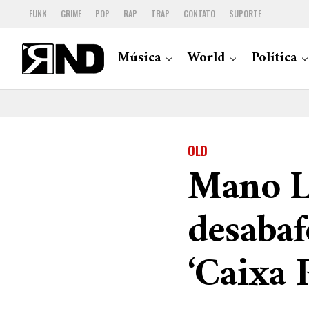
FUNK
GRIME
POP
RAP
TRAP
CONTATO
SUPORTE
Música
World
Política
OLD
Mano L
desabaf
‘Caixa 