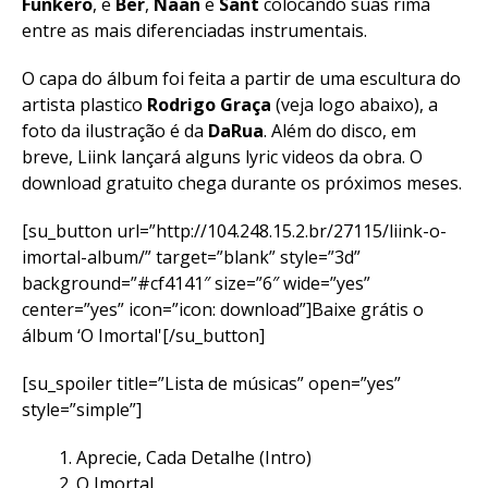
Funkero
, e
Ber
,
Naan
e
Sant
colocando suas rima
entre as mais diferenciadas instrumentais.
O capa do álbum foi feita a partir de uma escultura do
artista plastico
Rodrigo Graça
(veja logo abaixo), a
foto da ilustração é da
DaRua
. Além do disco, em
breve, Liink lançará alguns lyric videos da obra. O
download gratuito chega durante os próximos meses.
[su_button url=”http://104.248.15.2.br/27115/liink-o-
imortal-album/” target=”blank” style=”3d”
background=”#cf4141″ size=”6″ wide=”yes”
center=”yes” icon=”icon: download”]Baixe grátis o
álbum ‘O Imortal'[/su_button]
[su_spoiler title=”Lista de músicas” open=”yes”
style=”simple”]
Aprecie, Cada Detalhe (Intro)
O Imortal