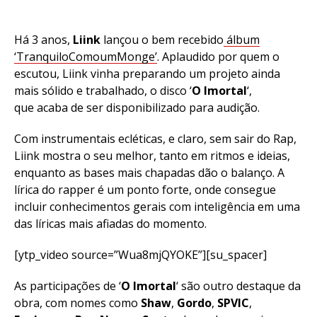
Há 3 anos,
Liink
lançou o bem recebido
álbum
‘TranquiloComoumMonge’
. Aplaudido por quem o
escutou, Liink vinha preparando um projeto ainda
mais sólido e trabalhado, o disco ‘
O Imortal
‘,
que acaba de ser disponibilizado para audição.
Com instrumentais ecléticas, e claro, sem sair do Rap,
Liink mostra o seu melhor, tanto em ritmos e ideias,
enquanto as bases mais chapadas dão o balanço. A
lírica do rapper é um ponto forte, onde consegue
incluir conhecimentos gerais com inteligência em uma
das líricas mais afiadas do momento.
[ytp_video source=”Wua8mjQYOKE”][su_spacer]
As participações de ‘
O Imortal
‘ são outro destaque da
obra, com nomes como
Shaw
,
Gordo
,
SPVIC
,