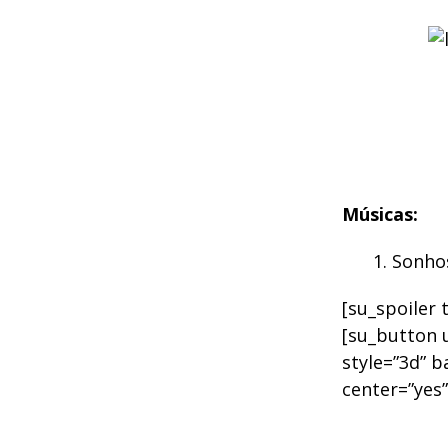
Músicas:
Sonho
[su_spoiler 
[su_button u
style=”3d” b
center=”yes