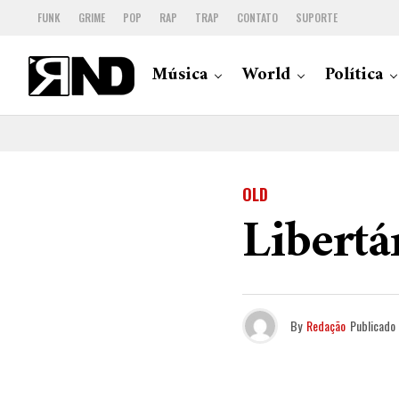
FUNK
GRIME
POP
RAP
TRAP
CONTATO
SUPORTE
Música
World
Política
OLD
Libertá
By
Redação
Publicado