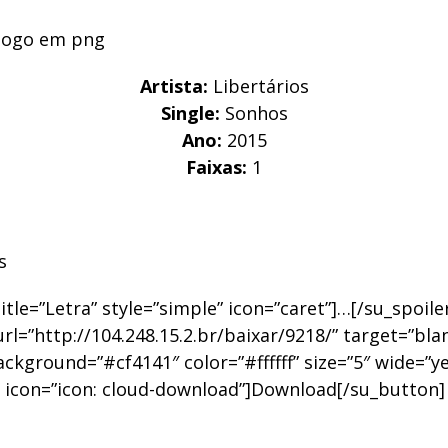
Artista:
Libertários
Single:
Sonhos
Ano:
2015
Faixas:
1
s
title=”Letra” style=”simple” icon=”caret”]…[/su_spoile
rl=”http://104.248.15.2.br/baixar/9218/” target=”bla
ackground=”#cf4141″ color=”#ffffff” size=”5″ wide=”ye
” icon=”icon: cloud-download”]Download[/su_button]