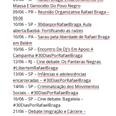
Massa E Genocídio Do Povo Negro
09/06 – PR –
Reunião Organizativa Rafael Braga –
09.06
10/06 – SP –
30diasporRafaelBraga. Aula
aberta.Baobá- Fortificando as raízes
10/06 – PA –
Sarau pela liberdade de Rafael Braga
em Belém
10/06 – SP –
Encontro De DJ’s Em Apoio A
Campanha #30DiasPorRafaelBraga
12/06 – RJ –
Cine debate: Os Panteras Negras.
#LibertemRafaelBraga
13/06 – SP –
Infâncias e adolescências
encarceradas – #30DiasPorRafaelBraga
14/06 – SP –
Criminalização dos Movimentos
Sociais – #30DiasPorRafaelBraga
16/06 – SP – Cine debate: Bagatela –
#30DiasPorRafaelBraga
21/06 –
Debate Imigração e Cárcere –