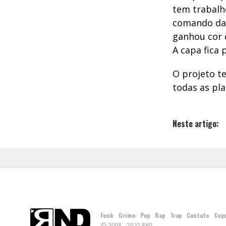
tem trabal
comando da
ganhou cor 
A capa fica
O projeto t
todas as pl
Neste artigo:
Funk
Grime
Pop
Rap
Trap
Contato
Sup
© 2008 - 2023 RND.