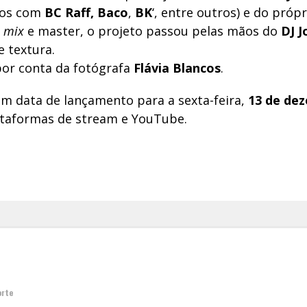
hos com
BC Raff,
Baco
,
BK
‘, entre outros) e do próp
mix
e master, o projeto passou pelas mãos do
DJ J
e textura.
 por conta da fotógrafa
Flávia Blancos
.
em data de lançamento para a sexta-feira,
13 de de
ataformas de stream e YouTube.
orte