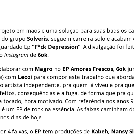
ojeto em mãos e uma solução para suas bads,os c
, do grupo
Solveris
, seguem carreira solo e acabam 
aguardado Ep
“F*ck Depression”
. A divulgação foi f
no
Instagram
de
6ok
.
colaborar com
Magro
no
EP Amores Frescos
,
6ok
ju
te) com
Leozí
para compor este trabalho que aborda
o artista independente, pra quem já viveu e pra qu
efeitos, consequências e a fuga, de forma que pra 
a tocado, hora motivado. Com referência nos anos 90
” é um EP de rock na essência. As faixas caminham d
nos dias de hoje.
r 4 faixas, o EP tem produções de
Kabeh
,
Nansy Si