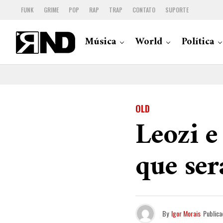
FUNK
GRIME
POP
RAP
TRAP
CONTATO
SUPORTE
Música
World
Política
OLD
Leozi e
que ser
By
Igor Morais
Publica