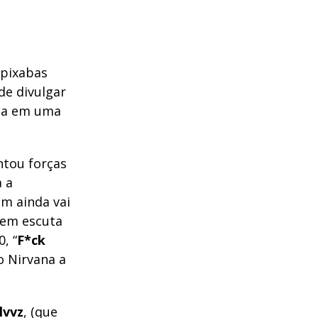
apixabas
de divulgar
eita em uma
ntou forças
 a
em ainda vai
quem escuta
, “
F*ck
o Nirvana a
lvvz
, (que