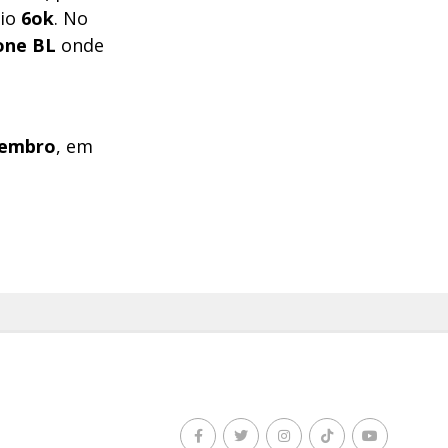
rio
6ok
. No
one BL
onde
zembro
, em