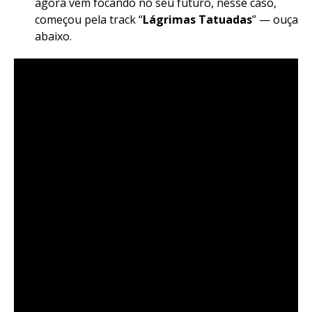
agora vem focando no seu futuro, nesse caso,
começou pela track “
Lágrimas Tatuadas
” — ouça
abaixo.