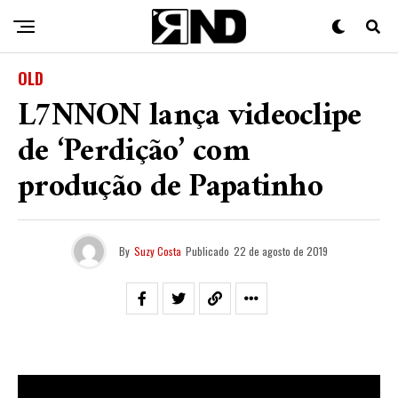
OLD
L7NNON lança videoclipe
de ‘Perdição’ com
produção de Papatinho
By
Suzy Costa
Publicado
22 de agosto de 2019
Nesta quinta-feira (22), o rapper
L7NNON
lançou