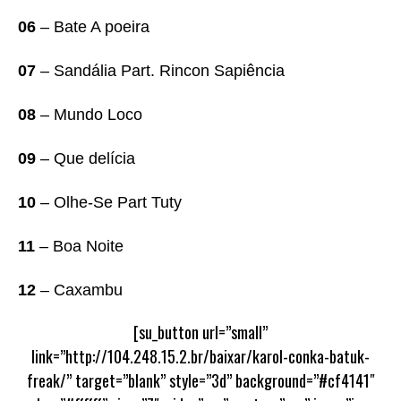
06
– Bate A poeira
07
– Sandália Part. Rincon Sapiência
08
– Mundo Loco
09
– Que delícia
10
– Olhe-Se Part Tuty
11
– Boa Noite
12
– Caxambu
[su_button url=”small”
link=”http://104.248.15.2.br/baixar/karol-conka-batuk-
freak/” target=”blank” style=”3d” background=”#cf4141″