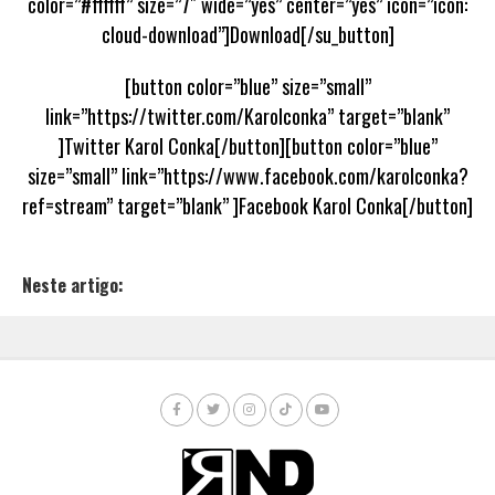
color=”#ffffff” size=”7″ wide=”yes” center=”yes” icon=”icon:
cloud-download”]Download[/su_button]
[button color=”blue” size=”small”
link=”https://twitter.com/Karolconka” target=”blank”
]Twitter Karol Conka[/button][button color=”blue”
size=”small” link=”https://www.facebook.com/karolconka?
ref=stream” target=”blank” ]Facebook Karol Conka[/button]
Neste artigo: