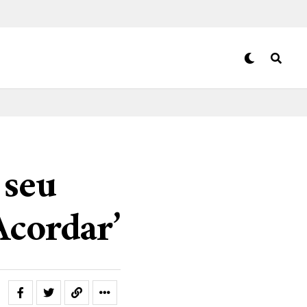
 seu
Acordar’