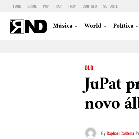
FUNK
GRIME
POP
RAP
TRAP
CONTATO
SUPORTE
Música
World
Política
OLD
JuPat p
novo ál
By
Raphael Caldeira
P