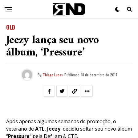
OLD
Jeezy lança seu novo
álbum, ‘Pressure’
By
Thiago Lucas
Publicado
18 de dezembro de 2017
Após apenas algumas semanas de promoção, o
veterano de
ATL
,
Jeezy
, decidiu soltar seu novo álbum
“
Pressure
” pela Def Jam & CTE.