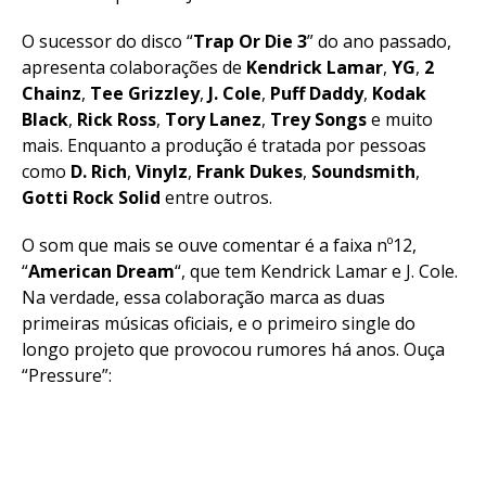
O sucessor do disco “
Trap Or Die 3
” do ano passado,
apresenta colaborações de
Kendrick
Lamar
,
YG
,
2
Chainz
,
Tee
Grizzley
,
J. Cole
,
Puff
Daddy
,
Kodak
Black
,
Rick
Ross
,
Tory
Lanez
,
Trey Songs
e muito
mais. Enquanto a produção é tratada por pessoas
como
D. Rich
,
Vinylz
,
Frank
Dukes
,
Soundsmith
,
Gotti
Rock
Solid
entre outros.
O som que mais se ouve comentar é a faixa nº12,
“
American
Dream
“, que tem Kendrick Lamar e J. Cole.
Na verdade, essa colaboração marca as duas
primeiras músicas oficiais, e o primeiro single do
longo projeto que provocou rumores há anos. Ouça
“Pressure”: