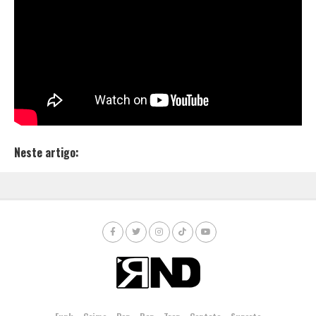
Bruno Key
na faixa “
Brilho
” e
Rai Bagano
na faixa
“
Uma Noite Só
“.
O álbum estreia com o single “
Marlboro
“, que conta
com produção da
Mind Records
.
Confira o clipe:
Neste artigo: