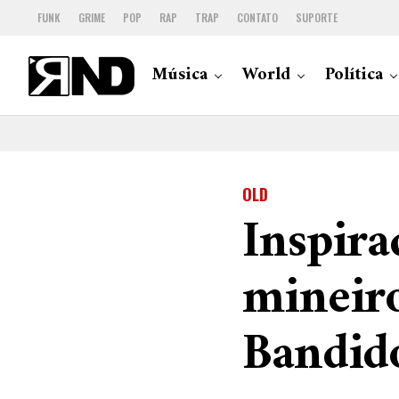
FUNK
GRIME
POP
RAP
TRAP
CONTATO
SUPORTE
Música
World
Política
OLD
Inspira
mineiro
Bandid