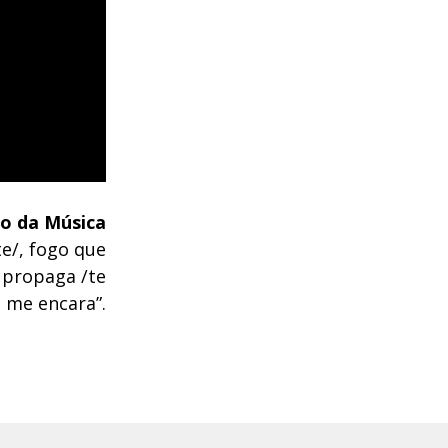
o da Música
te/, fogo que
e propaga /te
 me encara”.