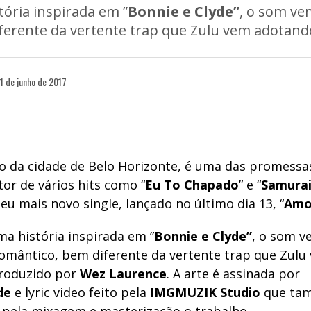
ória inspirada em ”
Bonnie
e
Clyde”
, o som v
ferente da vertente trap que Zulu vem adotand
1 de junho de 2017
ro da cidade de Belo Horizonte, é uma das promessa
tor de vários hits como “
Eu To Chapado
” e “
Samura
u mais novo single, lançado no último dia 13, “
Amo
a história inspirada em ”
Bonnie
e
Clyde”
, o som 
mântico, bem diferente da vertente trap que Zulu
roduzido por
W
ez Laurence
. A arte é assinada por
de
e lyric video feito pela
IMGMUZIK Studio
que tam