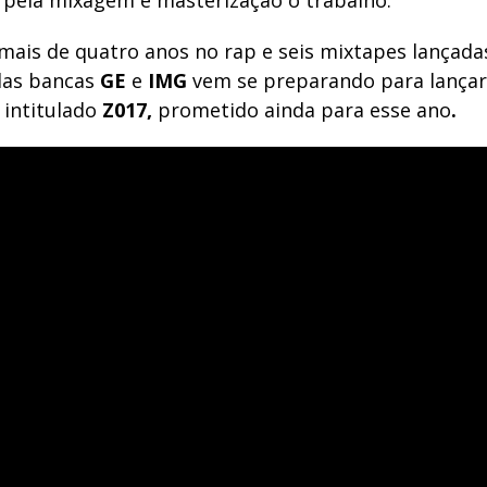
 pela mixagem e masterização o trabalho.
ais de quatro anos no rap e seis mixtapes lançadas
das bancas
GE
e
IMG
vem se preparando para lançar
 intitulado
Z017,
prometido ainda para esse ano
.