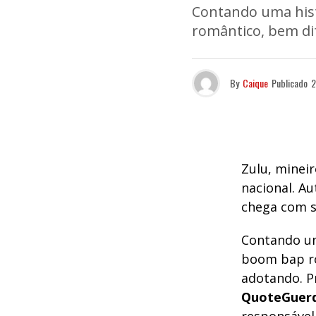
Contando uma hist
romântico, bem di
By
Caique
Publicado
2
Zulu, minei
nacional. Au
chega com se
Contando um
boom bap ro
adotando. P
QuoteGuer