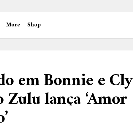
More
Shop
do em Bonnie e Cly
 Zulu lança ‘Amor
o’