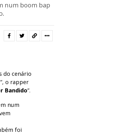
em num boom bap
o.
s do cenário
i
“, o rapper
r Bandido
“.
vem num
 vem
bém foi