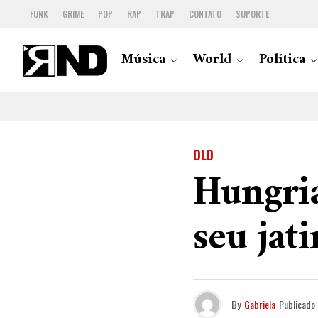
FUNK
GRIME
POP
RAP
TRAP
CONTATO
SUPORTE
Música
World
Política
OLD
Hungria
seu jat
By
Gabriela
Publicado