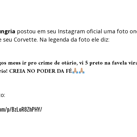
ngria
postou em seu Instagram oficial uma foto o
e seu Corvette. Na legenda da foto ele diz:
os meus ir pro crime de otário, vi 5 preto na favela vir
rio! CREIA NO PODER DA FÉ
to:
com/p/BzLoR8ZhPHY/