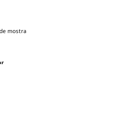
nde mostra
ar