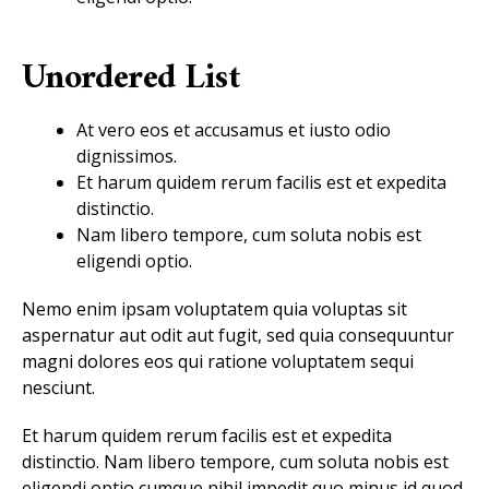
Unordered List
At vero eos et accusamus et iusto odio
dignissimos.
Et harum quidem rerum facilis est et expedita
distinctio.
Nam libero tempore, cum soluta nobis est
eligendi optio.
Nemo enim ipsam voluptatem quia voluptas sit
aspernatur aut odit aut fugit, sed quia consequuntur
magni dolores eos qui ratione voluptatem sequi
nesciunt.
Et harum quidem rerum facilis est et expedita
distinctio. Nam libero tempore, cum soluta nobis est
eligendi optio cumque
nihil impedit quo minus id
quod