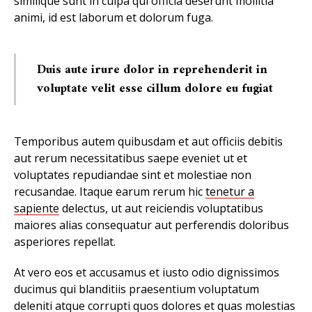
similique sunt in culpa qui officia deserunt mollitia
animi, id est laborum et dolorum fuga.
Duis aute irure dolor in reprehenderit in
voluptate velit esse cillum dolore eu fugiat
Temporibus autem quibusdam et aut officiis debitis
aut rerum necessitatibus saepe eveniet ut et
voluptates repudiandae sint et molestiae non
recusandae. Itaque earum rerum hic
tenetur a
sapiente
delectus, ut aut reiciendis voluptatibus
maiores alias consequatur aut perferendis doloribus
asperiores repellat.
At vero eos et accusamus et iusto odio dignissimos
ducimus qui blanditiis praesentium voluptatum
deleniti atque corrupti quos dolores et quas
molestias