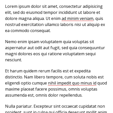
Lorem ipsum dolor sit amet, consectetur adipisicing
elit, sed do eiusmod tempor incididunt ut labore et
dolore magna aliqua. Ut enim
ad minim veniam
, quis
nostrud exercitation ullamco laboris nisi ut aliquip ex
ea commodo consequat.
Nemo enim ipsam voluptatem quia voluptas sit
aspernatur aut odit aut fugit, sed quia consequuntur
magni dolores eos qui ratione voluptatem sequi
nesciunt.
Et harum quidem rerum facilis est et expedita
distinctio. Nam libero tempore, cum soluta nobis est
eligendi optio cumque
nihil impedit quo minus id
quod
maxime placeat facere possimus, omnis voluptas
assumenda est, omnis dolor repellendus.
Nulla pariatur. Excepteur sint occaecat cupidatat non
proident, sunt in culpa qui officia deserunt mollit anim