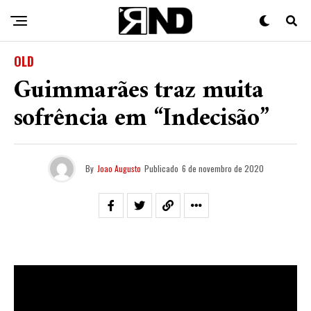
OLD
Guimmarães traz muita
sofrência em “Indecisão”
By
Joao Augusto
Publicado
6 de novembro de 2020
Desde o início do ano de 2020
Guimmarães
começou
sua carreira solo, apostando em um flow cantado e
uma surpreendente forma de falar sobre o amor.