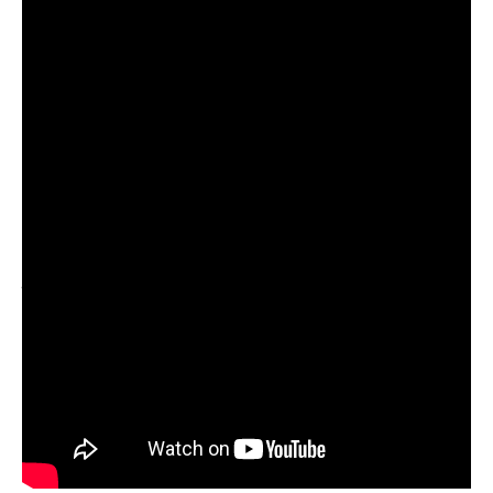
muitas mensagens de pessoas dizendo que se
emocionaram escutando. A ideia não é
simplesmente uma sofrência, é fazer que
quem escute, se encontre na letra e quem
sabe, até ajudar com algum sentimento que
está sufocando? —
Guimmarães
Com um alto nível de profissionalismo e sofrência, a
junção do clipe com a música demonstra em poucos
minutos o quanto de sentimento tem envolvido nessa
obra.
“
Indecisão
” está disponível no canal do YouTube de
Guimmarães e em todas plataformas digitais.
Confira: