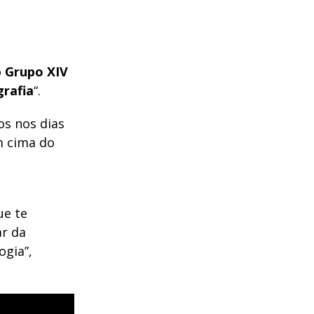
o
Grupo XIV
rafia
“.
os nos dias
 cima do
ue te
ar da
ogia”,