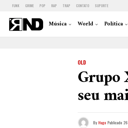
FUNK
GRIME
POP
RAP
TRAP
CONTATO
SUPORTE
Música
World
Política
OLD
Grupo X
seu mai
By
Hugo
Publicado
26