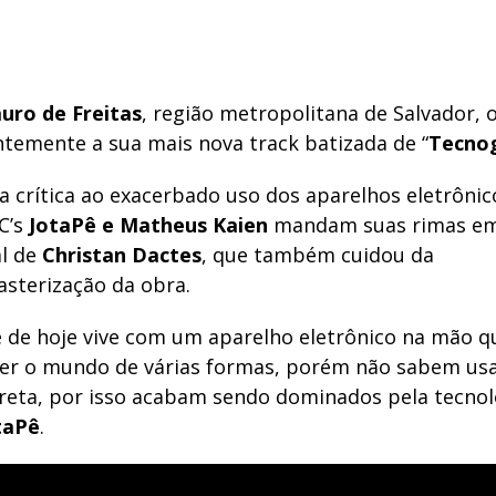
uro de Freitas
, região metropolitana de Salvador, 
ntemente a sua mais nova track batizada de “
Tecnog
 crítica ao exacerbado uso dos aparelhos eletrônic
C’s
JotaPê e Matheus Kaien
mandam suas rimas em
l de
Christan Dactes
, que também cuidou da
terização da obra.
e de hoje vive com um aparelho eletrônico na mão q
 ver o mundo de várias formas, porém não sabem us
reta, por isso acabam sendo dominados pela tecnol
taPê
.