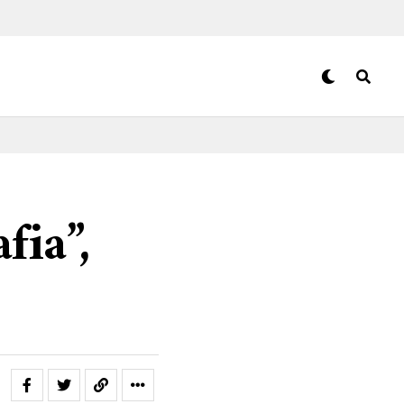
fia”,