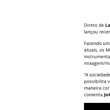
Direto de
La
lançou rece
Fazendo uma
atuais, os M
instrumenta
mixagem/mas
“A sociedad
possibilita
maneira cor
comenta
Jo