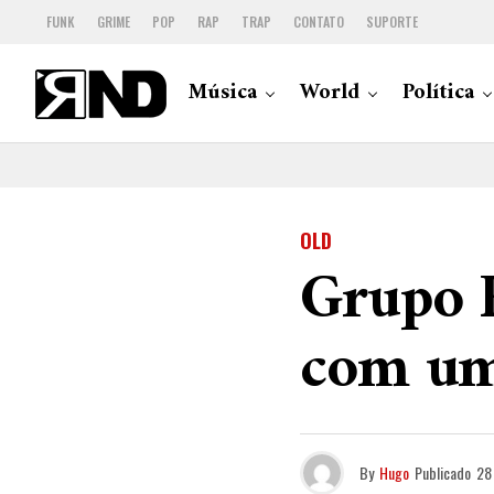
FUNK
GRIME
POP
RAP
TRAP
CONTATO
SUPORTE
Música
World
Política
OLD
Grupo R
com um
By
Hugo
Publicado
28