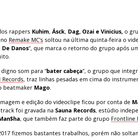
los rappers
Kuhim
,
Ásck
,
Dag
,
Ozai e Vinicius,
o gr
ano
Remake MC’s
soltou na última quinta-feira o vid
 De Danos
“, que marca o retorno do grupo após 
ito.
digno som para “
bater cabeça
“, o grupo que integr
I Records
, traz linhas pesadas em cima do instrume
do beatmaker
Mago
.
ilmagem e edição do videoclipe ficou por conta de
M
 track foi gravada na
Sauna Records
, estúdio indep
Man$ha
, que também faz parte do grupo
Frontline
2017 fizemos bastantes trabalhos, porém não solt