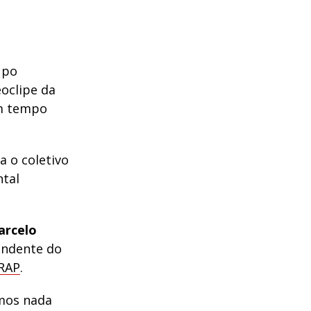
upo
eoclipe da
um tempo
a o coletivo
ntal
arcelo
endente do
 RAP
.
amos nada