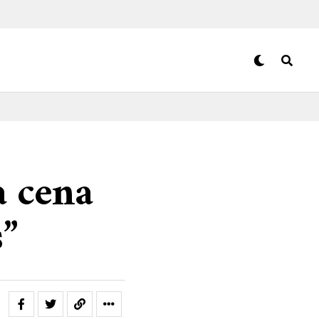
a cena
”