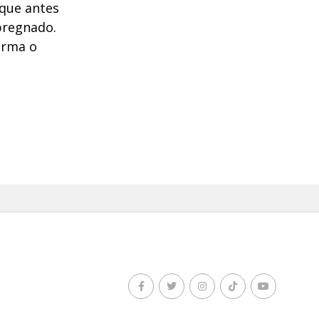
 que antes
pregnado.
irma o