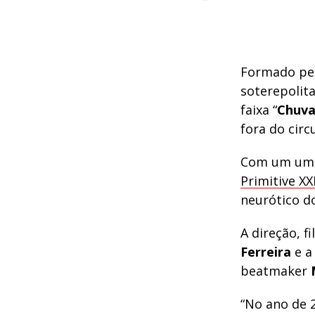
Formado pe
soterepolit
faixa “
Chuva
fora do circu
Com um um 
Primitive XX
neurótico 
A direção, f
Ferreira
e a
beatmaker
“No ano de 