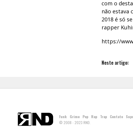
com o desta
não estava 
2018 é só s
rapper Kuhi
https://ww
Neste artigo:
Funk
Grime
Pop
Rap
Trap
Contato
Sup
© 2008 - 2023 RND.