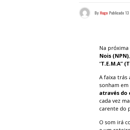
By
Hugo
Publicado
13
Na próxima q
Nois (NPN)
“
T.E.M.A” (
A faixa trás
sonham em 
através do 
cada vez mai
carente do p
O som irá co