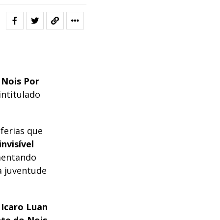
,
Nois Por
intitulado
iferias que
nvisível
umentando
 a juventude
 Icaro Luan