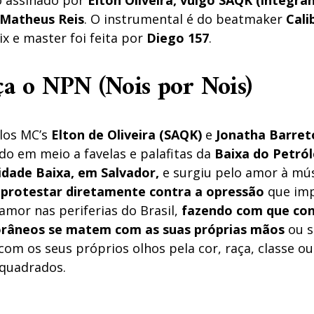
o assinado por
Elton Oliveira, vulgo SAQK (integra
 Matheus Reis
. O instrumental é do beatmaker
Cali
x e master foi feita por
Diego 157
.
ça
o NPN (Nois por Nois)
los MC’s
Elton de Oliveira (SAQK)
e
Jonatha Barret
do em meio a favelas e palafitas da
Baixa do Petról
idade Baixa, em Salvador,
e surgiu pelo amor à mús
 protestar diretamente contra a opressão
que imp
amor nas periferias do Brasil,
fazendo com que co
râneos se matem com as suas próprias mãos
ou s
om os seus próprios olhos pela cor, raça, classe 
quadrados.