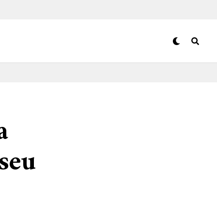
a
seu