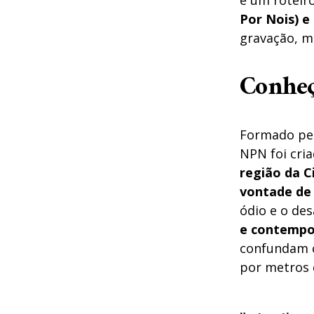
e um roteir
Por Nois) e
gravação, mi
Conhe
Formado pe
NPN foi cria
região da C
vontade de
ódio e o des
e contempo
confundam c
por metros 