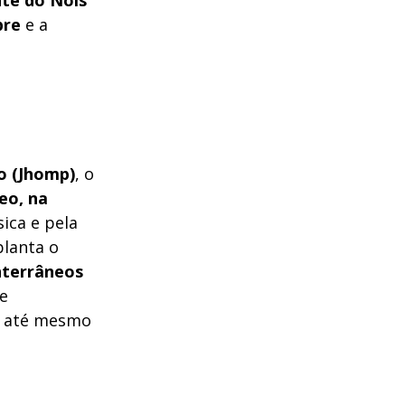
nte do Nois
bre
e a
o (Jhomp)
, o
eo, na
ica e pela
lanta o
nterrâneos
e
ou até mesmo