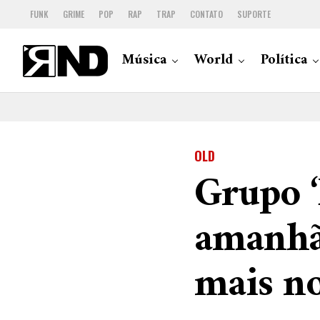
FUNK
GRIME
POP
RAP
TRAP
CONTATO
SUPORTE
Música
World
Política
OLD
Grupo ‘
amanhã 
mais no