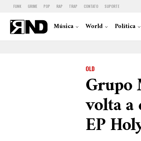
FUNK
GRIME
POP
RAP
TRAP
CONTATO
SUPORTE
Música
World
Política
OLD
Grupo M
volta a
EP Hol