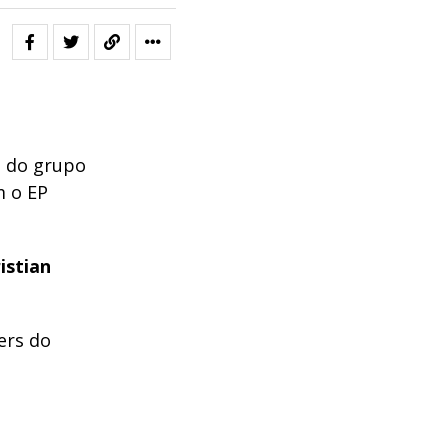
o do grupo
m o EP
istian
ers do