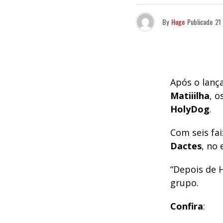
By
Hugo
Publicado
21
Após o lanç
Matiiilha
, o
HolyDog
.
Com seis fai
Dactes
, no
“Depois de 
grupo.
Confira
: