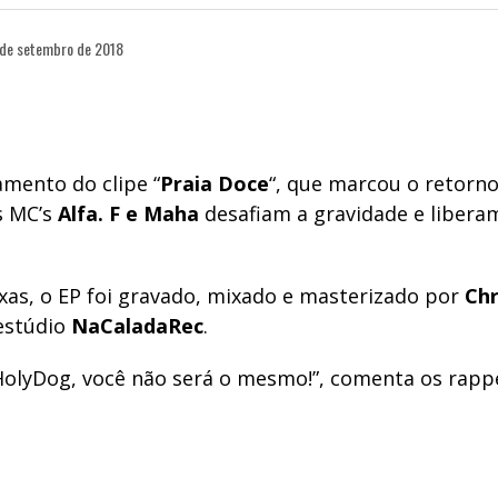
 de setembro de 2018
amento do clipe “
Praia Doce
“, que marcou o retorn
s MC’s
Alfa. F e Maha
desafiam a gravidade e libera
xas, o EP foi gravado, mixado e masterizado por
Chr
 estúdio
NaCaladaRec
.
HolyDog, você não será o mesmo!”, comenta os rapp