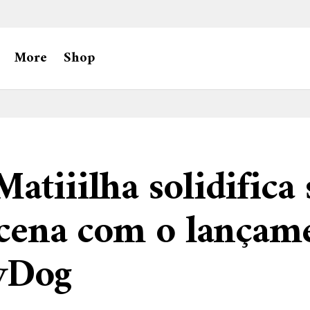
More
Shop
atiiilha solidifica 
 cena com o lançam
yDog