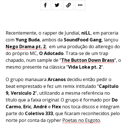
Recentemente, o rapper de Jundiaí,
niLL
, em parceria
com
Yung Buda
, ambos da
SoundFood Gang
, lançou
Nego Drama pt. 2
, em uma produção do alterego do
do próprio MC,
O Adotado
. Trata-se de um trap
chapado, num sample de “
The Button Down Brass
“, o
mesmo presente na clássica “
Vida Loka pt. 2
“.
O grupo manauara
Arcanos
decidiu então pedir o
beat emprestado e fez um remix intitulado “
Capítulo
9, Versículo 2
“, utilizando a mesma referência no
título que a faixa original. O grupo é formado por
Do
Carmo
,
Eric
,
André
e
Flex
nos toca-discos e integram
parte do
Coletivo 333
, que ficaram reconhecidos pelo
norte por conta da cypher
Poetas no Esgoto
.