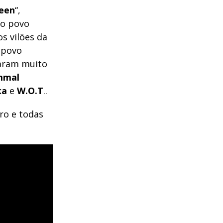
een
“,
ao povo
s vilões da
 povo
garam muito
mmal
ka
e
W.O.T
..
ro e todas