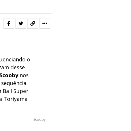
luenciando o
izam desse
Scooby
nos
 sequência
 Ball Super
ra Toriyama.
Scooby