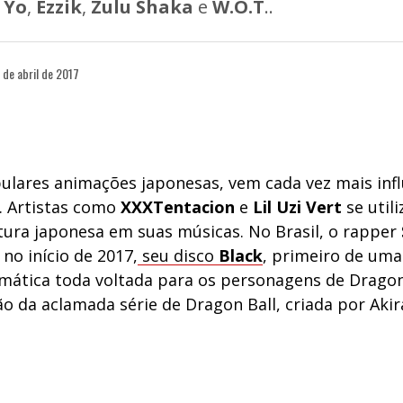
,
Yo
,
Ezzik
,
Zulu Shaka
e
W.O.T
..
 de abril de 2017
ulares animações japonesas, vem cada vez mais inf
. Artistas como
XXXTentacion
e
Lil Uzi Vert
se util
ltura japonesa em suas músicas. No Brasil, o rapper
no início de 2017,
seu disco
Black
, primeiro de uma
ática toda voltada para os personagens de Dragon
o da aclamada série de Dragon Ball, criada por Aki