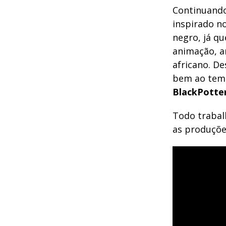
Continuando
inspirado n
negro, já qu
animação, a
africano. D
bem ao tema
BlackPotte
Todo trabal
as produçõe