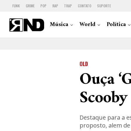
FUNK
GRIME
POP
RAP
TRAP
CONTATO
SUPORTE
Música
World
Política
OLD
Ouça ‘G
Scooby
Destaque para a e
proposto, alem de