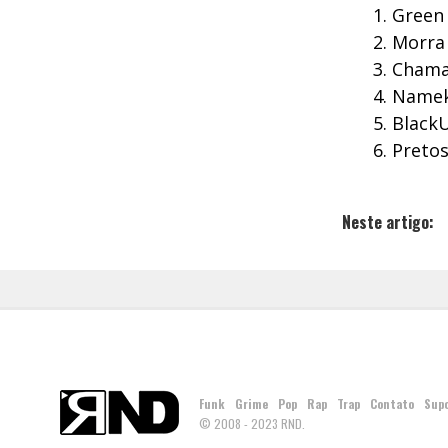
Green 
Morra
Chama
Nameku
BlackU
Pretos
Neste artigo:
Funk
Grime
Pop
Rap
Trap
Contato
Sup
© 2008 - 2023 RND.