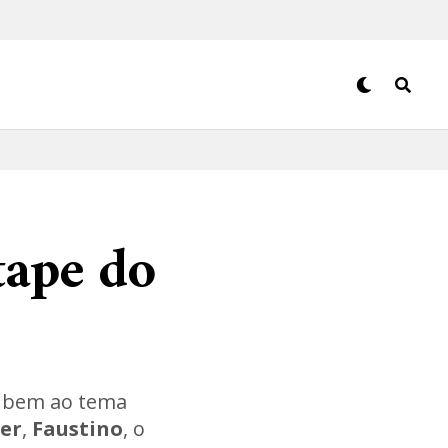
tape do
o bem ao tema
er
,
Faustino
, o