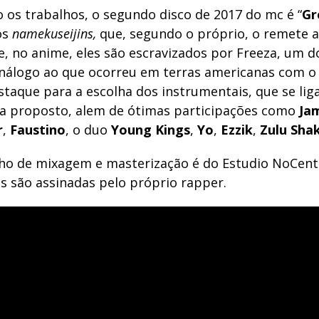
 os trabalhos, o segundo disco de 2017 do mc é “
Gr
os
namekuseijins
,
que, segundo o próprio, o remete 
e, no anime, eles são escravizados por Freeza, um do
nálogo ao que ocorreu em terras americanas com o
estaque para a escolha dos instrumentais, que se li
 proposto, alem de ótimas participações como
Ja
r
,
Faustino
, o duo
Young Kings
,
Yo
,
Ezzik
,
Zulu Sha
ho de mixagem e masterização é do Estudio NoCent
s são assinadas pelo próprio rapper.