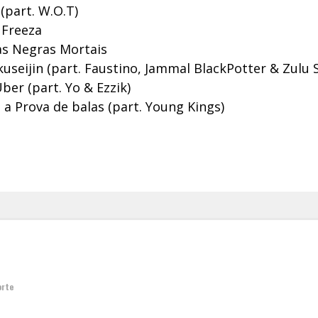
(part. W.O.T)
 Freeza
s Negras Mortais
seijin (part. Faustino, Jammal BlackPotter & Zulu 
ber (part. Yo & Ezzik)
 a Prova de balas (part. Young Kings)
orte