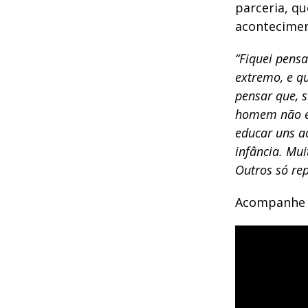
parceria, q
acontecimen
“Fiquei pens
extremo, e q
pensar que, 
homem não es
educar uns a
infância. Mu
Outros só re
Acompanhe 