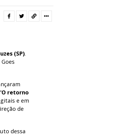
uzes (SP)
.
e Goes
lançaram
“
O retorno
gitais e em
ireção de
ruto dessa