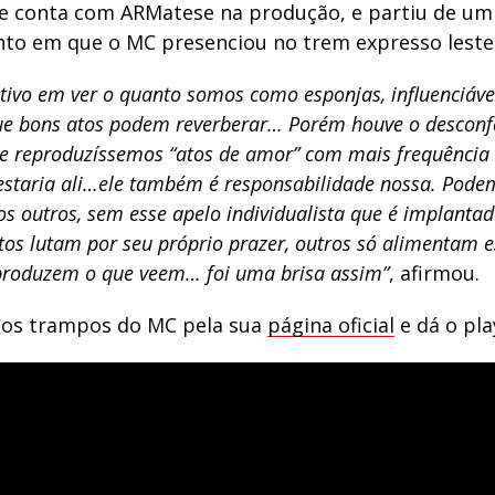
ue conta com ARMatese na produção, e partiu de um
to em que o MC presenciou no trem expresso leste
ativo em ver o quanto somos como esponjas, influenciáve
ue bons atos podem reverberar… Porém houve o desconfo
se reproduzíssemos “atos de amor” com mais frequência
taria ali…ele também é responsabilidade nossa. Pode
os outros, sem esse apelo individualista que é implanta
itos lutam por seu próprio prazer, outros só alimentam
produzem o que veem… foi uma brisa assim”
, afirmou.
os trampos do MC pela sua
página oficial
e dá o pla