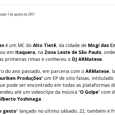
icado
1 de agosto de 2017
es
é um MC do
Alto Tietê
, da cidade de
Mogi das Cr
çou em
Itaquera
, na
Zona Leste de São Paulo
, ond
as primeiras rimas e conheceu o
DJ ARMatese
.
o do ano passado, em parceria com o
ARMatese
, 
huriken
Produções
” um EP de oito faixas, intitulado 
que pode ser encontrado em todas as plataformas di
 rendeu até um videoclipe da música “
O Golpe
” com d
ilberto Yoshinaga
.
 gesto
” lançado no ultimo sábado, 22, também é f