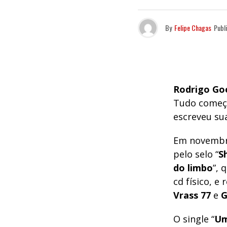
By
Felipe Chagas
Publ
Rodrigo Go
Tudo come
escreveu su
Em novembr
pelo selo “
S
do limbo
”, 
cd físico, e
Vrass 77
e
G
O single “
Um