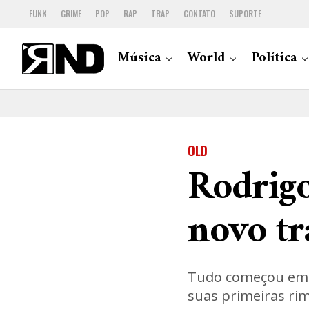
FUNK
GRIME
POP
RAP
TRAP
CONTATO
SUPORTE
Música
World
Política
OLD
Rodrig
novo tr
Tudo começou e
suas primeiras ri