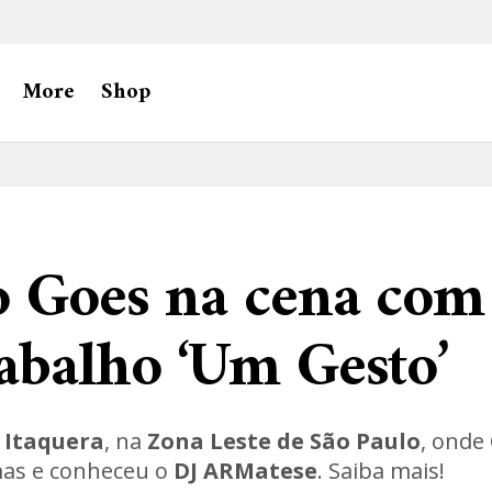
More
Shop
o Goes na cena com
abalho ‘Um Gesto’
m
Itaquera
, na
Zona Leste de São Paulo
, onde
mas e conheceu o
DJ ARMatese
. Saiba mais!