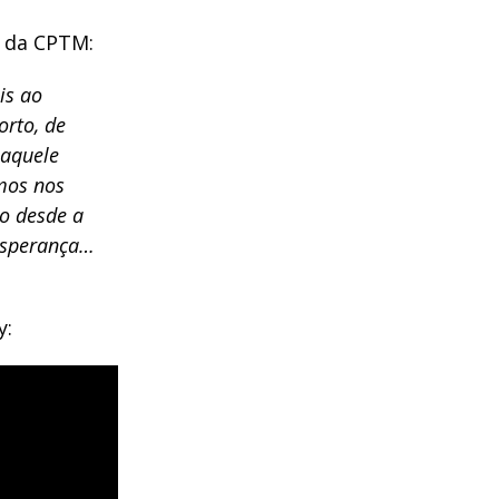
 da CPTM:
is ao
rto, de
 aquele
mos nos
do desde a
 esperança…
y: