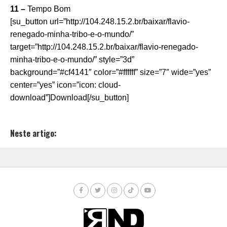
11 –
Tempo Bom
[su_button url=”http://104.248.15.2.br/baixar/flavio-
renegado-minha-tribo-e-o-mundo/”
target=”http://104.248.15.2.br/baixar/flavio-renegado-
minha-tribo-e-o-mundo/” style=”3d”
background=”#cf4141″ color=”#ffffff” size=”7″ wide=”yes”
center=”yes” icon=”icon: cloud-
download”]Download[/su_button]
Neste artigo: