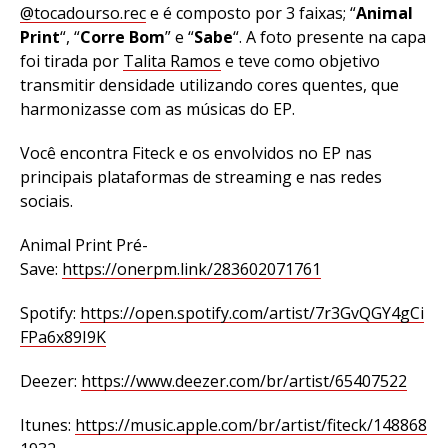
@
tocadourso.rec
e é composto por 3 faixas; “
Animal
Print
“, “
Corre Bom
” e “
Sabe
“. A foto presente na capa
foi tirada por
Talita Ramos
e teve como objetivo
transmitir densidade utilizando cores quentes, que
harmonizasse com as músicas do EP.
Você encontra Fiteck e os envolvidos no EP nas
principais plataformas de streaming e nas redes
sociais.
Animal Print Pré-
Save:
https://onerpm.link/283602071761
Spotify:
https://open.spotify.com/artist/7r3GvQGY4gCi
FPa6x89I9K
Deezer:
https://www.deezer.com/br/artist/65407522
Itunes:
https://music.apple.com/br/artist/fiteck/148868