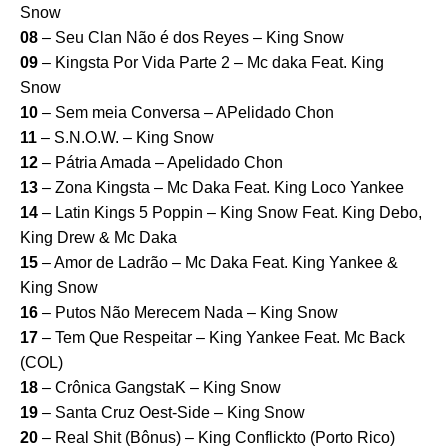
Snow
08
– Seu Clan Não é dos Reyes – King Snow
09
– Kingsta Por Vida Parte 2 – Mc daka Feat. King
Snow
10
– Sem meia Conversa – APelidado Chon
11
– S.N.O.W. – King Snow
12
– Pátria Amada – Apelidado Chon
13
– Zona Kingsta – Mc Daka Feat. King Loco Yankee
14
– Latin Kings 5 Poppin – King Snow Feat. King Debo,
King Drew & Mc Daka
15
– Amor de Ladrão – Mc Daka Feat. King Yankee &
King Snow
16
– Putos Não Merecem Nada – King Snow
17
– Tem Que Respeitar – King Yankee Feat. Mc Back
(COL)
18
– Crônica GangstaK – King Snow
19
– Santa Cruz Oest-Side – King Snow
20
– Real Shit (Bônus) – King Conflickto (Porto Rico)