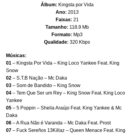
Álbum:
Kingsta por Vida
Ano:
2013
Faixas:
21
Tamanho:
118.9 Mb
Formato:
Mp3
Qualidade:
320 Kbps
Músicas:
01
– Kingsta Por Vida – King Loco Yankee Feat. King
Snow
02
– S.T.B Nação – Mc Daka
03
– Som de Bandido – King Snow
04
– Tem Que Ser um Rey – King Snow Feat. King Loco
Yankee
05
– 5 Poppin – Sheila Araújo Feat. King Yankee & Mc
Daka
06
– A Rua Não é Varanda – Mc Daka Feat. Prost
07
– Fuck Sereños 13Killaz – Queen Menace Feat. King