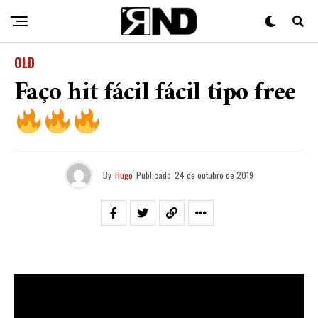
OLD
Faço hit fácil fácil tipo free
By
Hugo
Publicado
24 de outubro de 2019
Blacksaulo
convidou
OG Thug
&
NexoAnexo
e eles
cozinharam um viciante trap