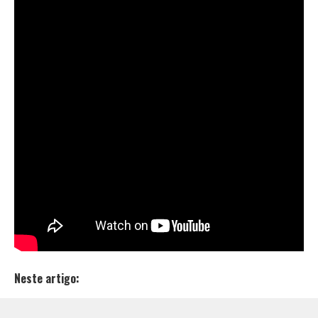
Dias após muita polêmica sobre um suposto plágio (
), o trapper
BlackSaulo
soltou em seu canal no
Youtube a track “
Free Mode
” com participações dos
artistas
OG Thug
e
Nexo Anexo
.
A obra é mais um grito da talentosa cena trap
nordestina. Em cima de um beat viciante e propício
para os amantes dos “
bate cabeça
“, BlackSafala, OG
Thug e NexoAnexo
cuspiram fogo
rimando sobre a
facilidade que é para elas fazer um hit.
O clipe vem com produção da
Hoodcave
. A neurótrica
produção musical, mixagem e masterização ficou por
conta de
Coblan
.
Neste artigo: