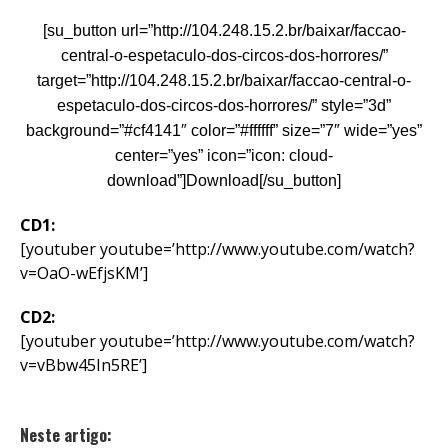
[su_button url=”http://104.248.15.2.br/baixar/faccao-
central-o-espetaculo-dos-circos-dos-horrores/”
target=”http://104.248.15.2.br/baixar/faccao-central-o-
espetaculo-dos-circos-dos-horrores/” style=”3d”
background=”#cf4141″ color=”#ffffff” size=”7″ wide=”yes”
center=”yes” icon=”icon: cloud-
download”]Download[/su_button]
CD1:
[youtuber youtube=’http://www.youtube.com/watch?
v=OaO-wEfjsKM’]
CD2:
[youtuber youtube=’http://www.youtube.com/watch?
v=vBbw45In5RE’]
Neste artigo: