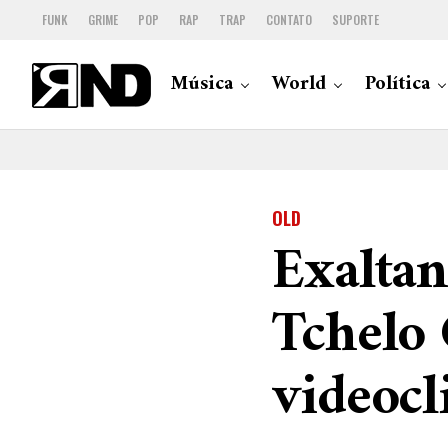
FUNK
GRIME
POP
RAP
TRAP
CONTATO
SUPORTE
Música
World
Política
OLD
Exalta
Tchelo 
videocl