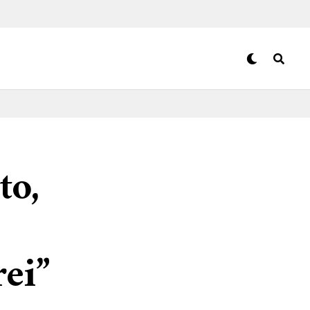
to,
ei”