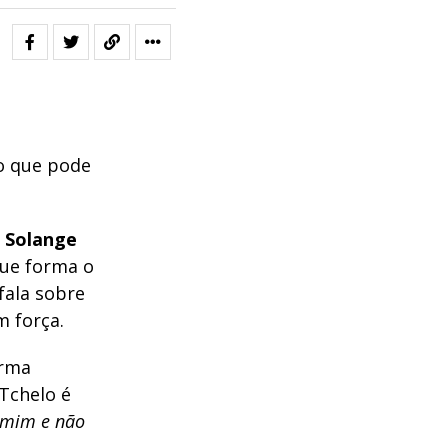
o que pode
e
Solange
ue forma o
fala sobre
m força.
arma
Tchelo é
m mim e não