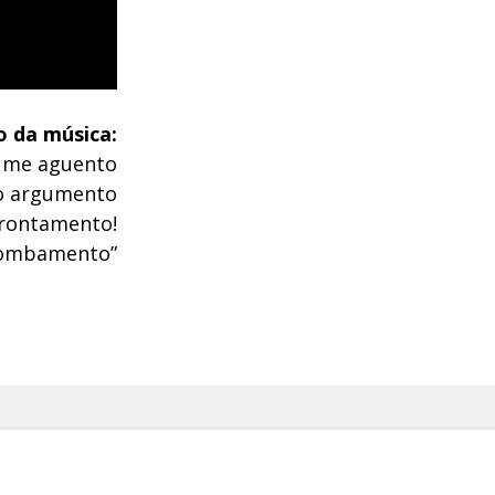
o da música:
em me aguento
so argumento
frontamento!
 tombamento”