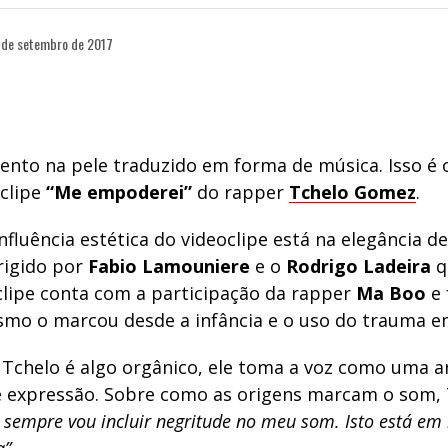
 de setembro de 2017
to na pele traduzido em forma de música. Isso é 
 clipe
“Me empoderei”
do rapper
Tchelo Gomez
.
influência estética do videoclipe está na elegância d
irigido por
Fabio Lamouniere
e o
Rodrigo Ladeira
q
 clipe conta com a participação da rapper
Ma Boo
e 
smo o marcou desde a infância e o uso do trauma e
 Tchelo é algo orgânico, ele toma a voz como uma 
 expressão. Sobre como as origens marcam o som, 
 sempre vou incluir negritude no meu som. Isto está e