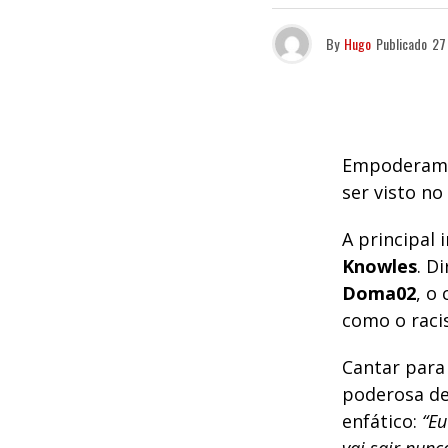
By
Hugo
Publicado
27
Empoderamen
ser visto no
A principal 
Knowles
. D
Doma02
, o
como o raci
Cantar para
poderosa de
enfático:
“Eu