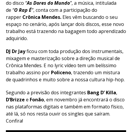
do disco
“
As Dores do Mundo
”
, a música, intitulada
de
“
O Rap É
”
, conta com a participação do
rapper
Crônica Mendes.
Eles vêm buscando o seu
espaço no cenário, após lançar dois discos, esse novo
trabalho está trazendo na bagagem todo aprendizado
adquirido.
DJ Dr Jay
ficou com toda produção dos instrumentais,
mixagem e masterização sobre a direção musical de
Crônica Mendes. E no lyric vídeo tem um belíssimo
trabalho assino por
Policeno
, trazendo um mistura
de quadrinhos e muito sobre a nossa cultura hip-hop.
Segundo a previsão dos integrantes
Bang D’ Killa
,
D’Brizze
e
Fonão
, em novembro já encontrará o disco
nas plataformas digitais e também em formato físico,
até lá, só nos resta ouvir os singles que saíram.
Confira!