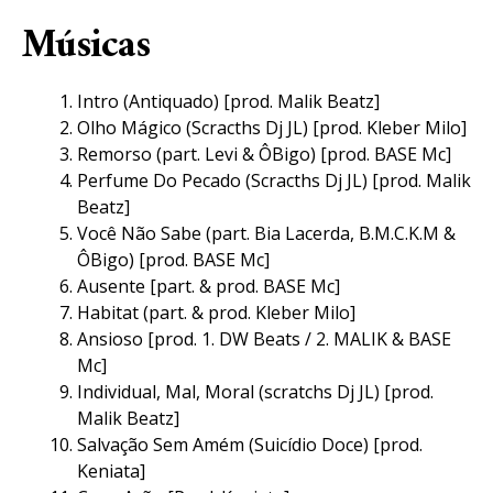
Músicas
Intro (Antiquado) [prod. Malik Beatz]
Olho Mágico (Scracths Dj JL) [prod. Kleber Milo]
Remorso (part. Levi & ÔBigo) [prod. BASE Mc]
Perfume Do Pecado (Scracths Dj JL) [prod. Malik
Beatz]
Você Não Sabe (part. Bia Lacerda, B.M.C.K.M &
ÔBigo) [prod. BASE Mc]
Ausente [part. & prod. BASE Mc]
Habitat (part. & prod. Kleber Milo]
Ansioso [prod. 1. DW Beats / 2. MALIK & BASE
Mc]
Individual, Mal, Moral (scratchs Dj JL) [prod.
Malik Beatz]
Salvação Sem Amém (Suicídio Doce) [prod.
Keniata]