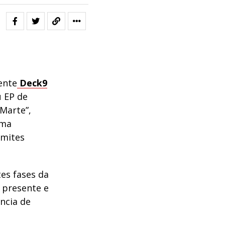
ente
Deck9
u EP de
“Marte”,
uma
imites
es fases da
, presente e
ância de