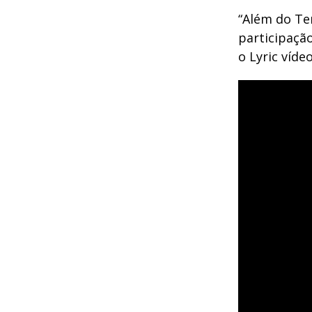
“Além do Te
participaçã
o Lyric víde