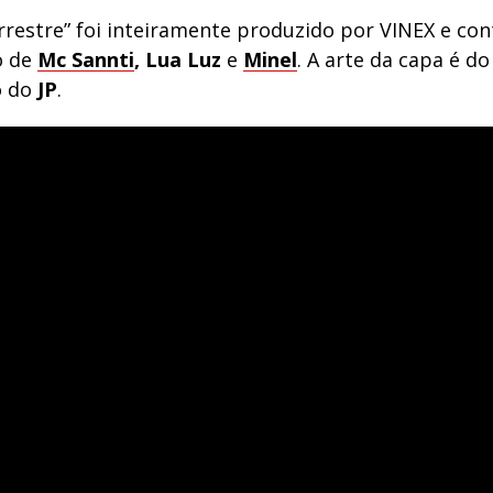
rrestre” foi inteiramente produzido por VINEX e co
o de
Mc
Sannti
,
Lua Luz
e
Minel
. A arte da capa é do
o do
JP
.