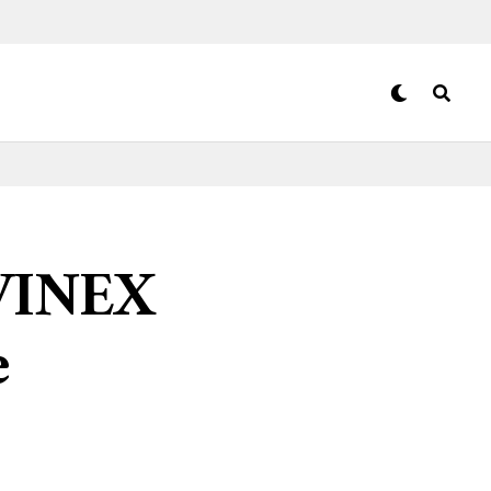
 VINEX
e