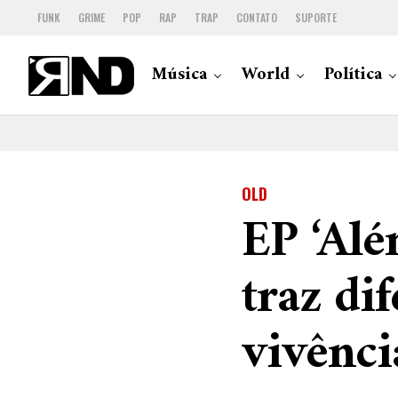
FUNK
GRIME
POP
RAP
TRAP
CONTATO
SUPORTE
Música
World
Política
OLD
EP ‘Alé
traz di
vivênci