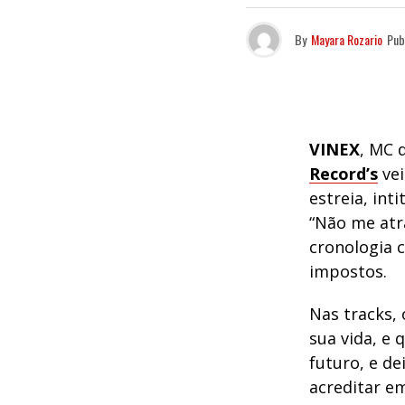
By
Mayara Rozario
Pub
VINEX
, MC 
Record’s
vei
estreia, inti
“Não me atra
cronologia 
impostos.
Nas tracks,
sua vida, e 
futuro, e de
acreditar e