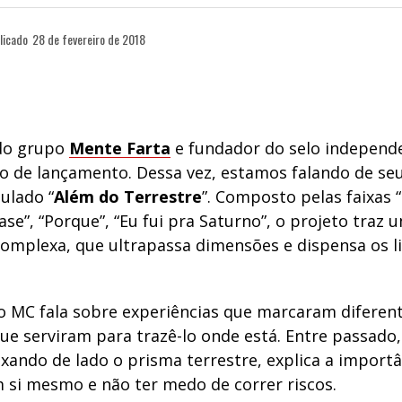
licado
28 de fevereiro de 2018
do grupo
Mente Farta
e fundador do selo independ
o de lançamento. Dessa vez, estamos falando de se
tulado “
Além do Terrestre
”. Composto pelas faixas 
se”, “Porque”, “Eu fui pra Saturno”, o projeto traz 
complexa, que ultrapassa dimensões e dispensa os l
 o MC fala sobre experiências que marcaram diferent
que serviram para trazê-lo onde está. Entre passado
ixando de lado o prisma terrestre, explica a import
m si mesmo e não ter medo de correr riscos.