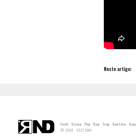
Neste artigo:
Funk
Grime
Pop
Rap
Trap
Contato
Sup
© 2008 - 2023 RND.