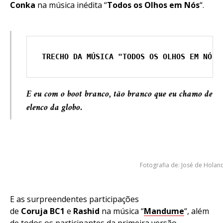
Conka
na música inédita “
Todos os Olhos em Nós
“.
TRECHO DA MÚSICA "TODOS OS OLHOS EM NÓS"
E eu com o boot branco, tão branco que eu chamo de
elenco da globo.
Fotografia de: José de Holan
E as surpreendentes participações
de
Coruja
BC1
e
Rashid
na música “
Mandume
“, além