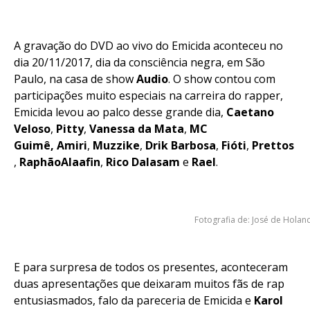
A gravação do DVD ao vivo do Emicida aconteceu no
dia 20/11/2017, dia da consciência negra, em São
Paulo, na casa de show
Audio
. O show contou com
participações muito especiais na carreira do rapper,
Emicida levou ao palco desse grande dia,
Caetano
Veloso
,
Pitty
,
Vanessa
da
Mata
,
MC
Guimê,
Amiri
,
Muzzike
,
Drik
Barbosa
,
Fióti
,
Prettos
,
Raphão
Alaafin
,
Rico
Dalasam
e
Rael
.
Fotografia de: José de Holan
E para surpresa de todos os presentes, aconteceram
duas apresentações que deixaram muitos fãs de rap
entusiasmados, falo da pareceria de Emicida e
Karol