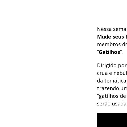
Nessa seman
Mude seus 
membros do
“
Gatilhos
”.
Dirigido po
crua e nebul
da temática 
trazendo um
“gatilhos de
serão usadas