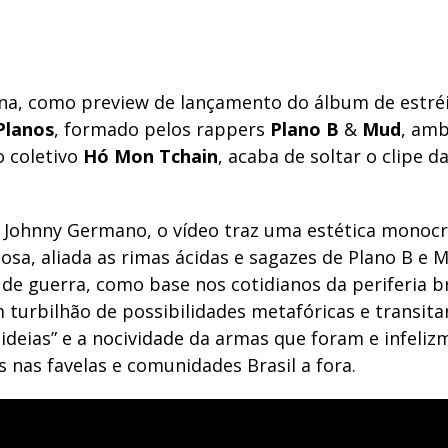
a, como preview de lançamento do álbum de estréi
Planos
, formado pelos rappers
Plano B
&
Mud
, am
 coletivo
Hó Mon Tchain
, acaba de soltar o clipe da
r Johnny Germano, o vídeo traz uma estética monoc
osa, aliada as rimas ácidas e sagazes de Plano B e 
de guerra, como base nos cotidianos da periferia br
 turbilhão de possibilidades metafóricas e transita
 ideias” e a nocividade da armas que foram e infeli
 nas favelas e comunidades Brasil a fora.