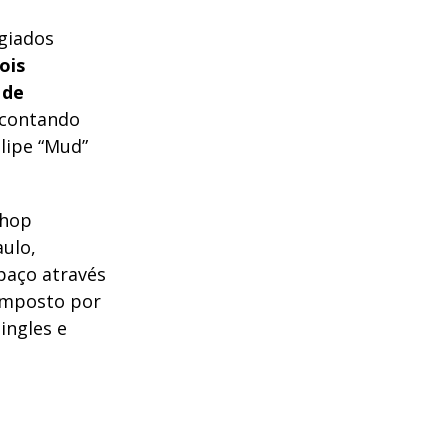
ogiados
ois
 de
 contando
ipe “
Mud
”
-hop
ulo,
paço através
Composto por
ingles e