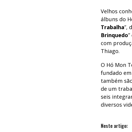
Velhos conh
álbuns do H
Trabalha
”,
Brinquedo
”
com produçã
Thiago.
O Hó Mon Tc
fundado em 
também são 
de um traba
seis integra
diversos vid
Neste artigo: