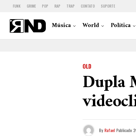
FUNK
GRIME
POP
RAP
TRAP
CONTATO
SUPORTE
Música
World
Política
OLD
Dupla M
videocl
By
Rafael
Publicado
2