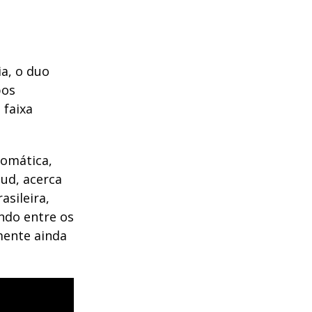
a, o duo
bos
 faixa
romática,
Mud, acerca
asileira,
ndo entre os
zmente ainda