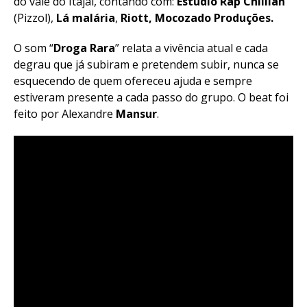
do vale do Itajaí, contando com:
Estúdio Rap Chillian
(Pizzol),
Lá malária
,
Riott, Mocozado Produções.
O som “
Droga Rara
” relata a vivência atual e cada
degrau que já subiram e pretendem subir, nunca se
esquecendo de quem ofereceu ajuda e sempre
estiveram presente a cada passo do grupo. O beat foi
feito por Alexandre
Mansur
.