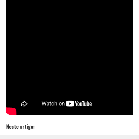
“
Haze
“, uma colaboração entre os MC’s de batalha
Drizzy
e
Freelipe
, pelo canal da
Aldeia Records
. O
single conta com a produção de
Greezy
, que também
ficou responsável pela mixagem e masterização do
som.
A faixa “Haze” surgiu de um convite da
Batalha da
Aldeia
para o MC Drizzy, de Minas Gerais. Segundo a
produção da BDA, o MC passou uma temporada no
estúdio da Aldeia Records, onde dropou várias faixas,
incluindo “Haze” onde um dos pupilos da BDA,
Freelipe, foi convidado para fazer parte da track.
Os MC’s chegaram numa vibe muito boa nesse
RnB
,
confira o trampo:
Neste artigo: