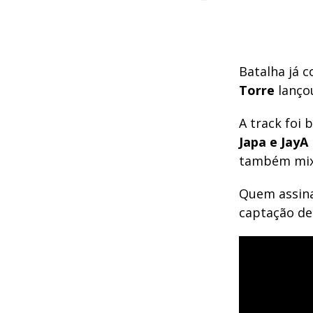
Batalha já 
Torre
lanço
A track foi 
Japa e JayA
também mix
Quem assina
captação de 