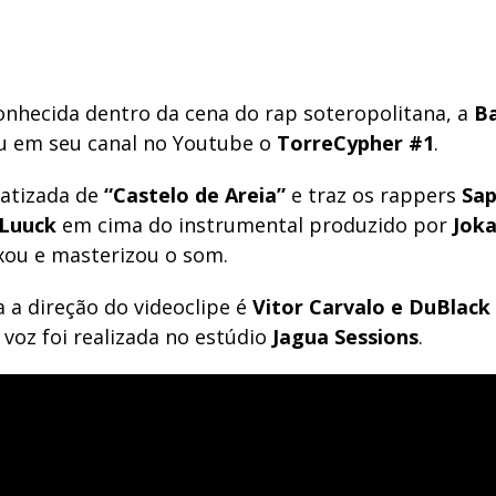
conhecida dentro da cena do rap soteropolitana, a
Ba
u em seu canal no Youtube o
TorreCypher #1
.
batizada de
“Castelo de Areia”
e traz os rappers
Sap
 Luuck
em cima do instrumental produzido por
Jok
ou e masterizou o som.
 a direção do videoclipe é
Vitor Carvalo e DuBlack
voz foi realizada no estúdio
Jagua Sessions
.