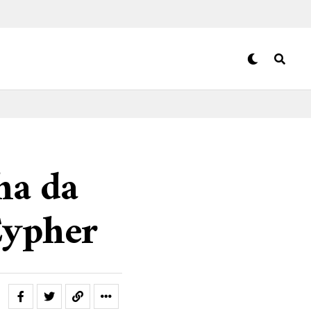
ha da
Cypher