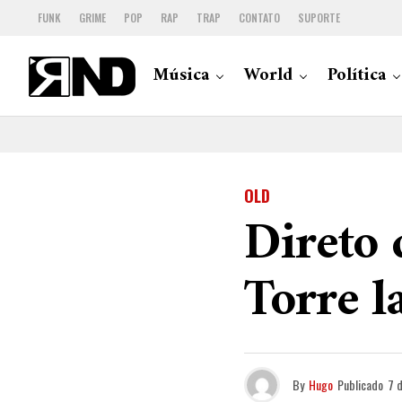
FUNK
GRIME
POP
RAP
TRAP
CONTATO
SUPORTE
Música
World
Política
OLD
Direto 
Torre l
By
Hugo
Publicado
7 