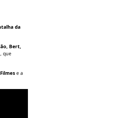
talha da
ão, Bert,
a
, que
 Filmes
e a