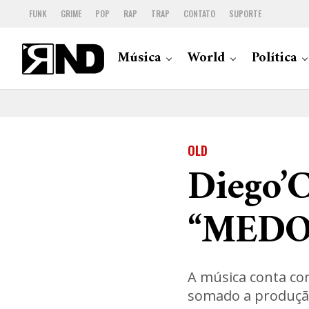
FUNK
GRIME
POP
RAP
TRAP
CONTATO
SUPORTE
Música
World
Política
OLD
Diego’C
“MEDO” 
A música conta com
somado a produçã