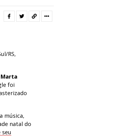
Sul/RS,
Marta
gle foi
asterizado
a música,
ade natal do
 seu