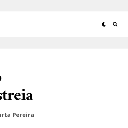
o
treia
rta Pereira