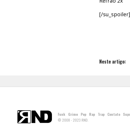
Refrão 2x
[/su_spoiler
Neste artigo:
Funk
Grime
Pop
Rap
Trap
Contato
Sup
© 2008 - 2023 RND.