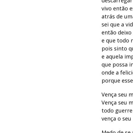
descarregar
vivo então 
atrás de um
sei que a vi
então deixo
e que todo 
pois sinto q
e aquela im
que possa i
onde a feli
porque esse
Vença seu m
Vença seu m
todo guerrei
vença o seu
Medo de se 