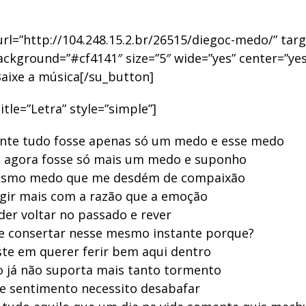
rl=”http://104.248.15.2.br/26515/diegoc-medo/” tar
ackground=”#cf4141″ size=”5″ wide=”yes” center=”yes
aixe a música[/su_button]
title=”Letra” style=”simple”]
ente tudo fosse apenas só um medo e esse medo
o agora fosse só mais um medo e suponho
esmo medo que me desdém de compaixão
agir mais com a razão que a emoção
er voltar no passado e rever
e consertar nesse mesmo instante porque?
ste em querer ferir bem aqui dentro
 já não suporta mais tanto tormento
e sentimento necessito desabafar