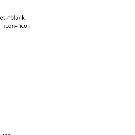
get=”blank”
” icon=”icon: