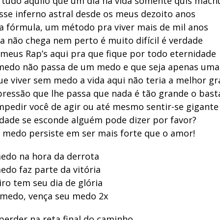
 tudo aquilo que um dia na vida somente quis mach
esse inferno astral desde os meus dezoito anos
a fórmula, um método pra viver mais de mil anos
da não chega nem perto é muito difícil é verdade
 meus Rap’s aqui pra que fique por todo eternidade
medo não passa de um medo e que seja apenas uma
ue viver sem medo a vida aqui não teria a melhor gr
pressão que lhe passa que nada é tão grande o bast
mpedir você de agir ou até mesmo sentir-se gigante
cidade se esconde alguém pode dizer por favor?
 medo persiste em ser mais forte que o amor!
edo na hora da derrota
edo faz parte da vitória
ro tem seu dia de glória
 medo, vença seu medo 2x
perder na reta final do caminho