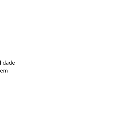
lidade
abem