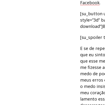
Facebook
.
[su_button u
style=”3d” b
download”]B
[su_spoiler 
E se de rep
que eu sint
que esse m
me fizesse 
medo de pod
meus erros 
o medo insi
meu coração
lamento ess