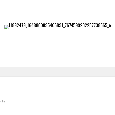
]
orte