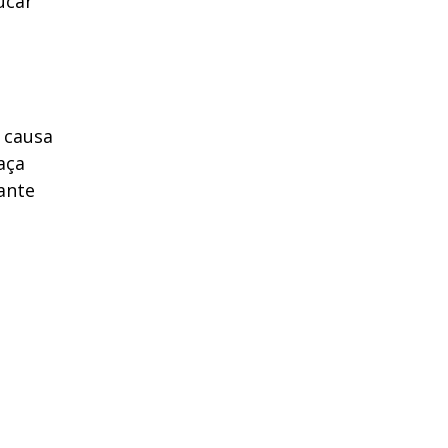
ucar
 causa
aça
ante