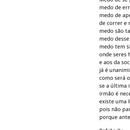
medo de err
medo de apo
de correr e 
medo são ta
medo desse
medo tem si
onde seres 
e aos da so
já é unanim
como será o
se a última 
irmão é nec
existe uma 
pois não par
porque ante