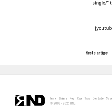
single/” 
[youtub
Neste artigo:
Funk
Grime
Pop
Rap
Trap
Contato
Sup
© 2008 - 2023 RND.