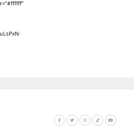
=”#ffffff”
TuLsPxN-