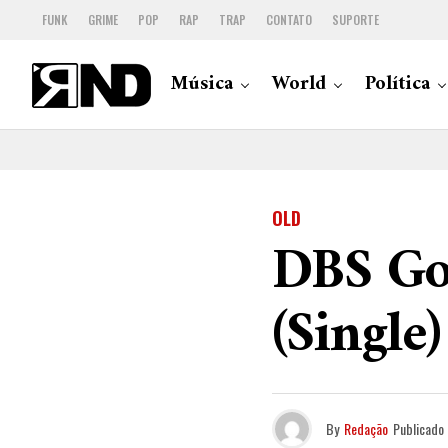
FUNK
GRIME
POP
RAP
TRAP
CONTATO
SUPORTE
Música
World
Política
OLD
DBS Go
(Single)
By
Redação
Publicado