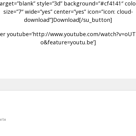
target=”blank” style=”3d” background=”#cf4141″ color
size=”7″ wide=”yes” center=”yes” icon=”icon: cloud-
download”]Download[/su_button]
er youtube=’http://www.youtube.com/watch?v=oU
o&feature=youtu.be’]
orte