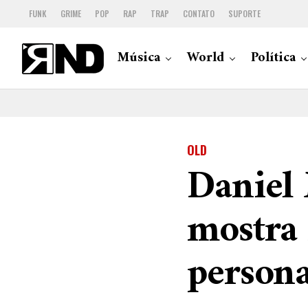
FUNK
GRIME
POP
RAP
TRAP
CONTATO
SUPORTE
Música
World
Política
OLD
Daniel 
mostra 
persona