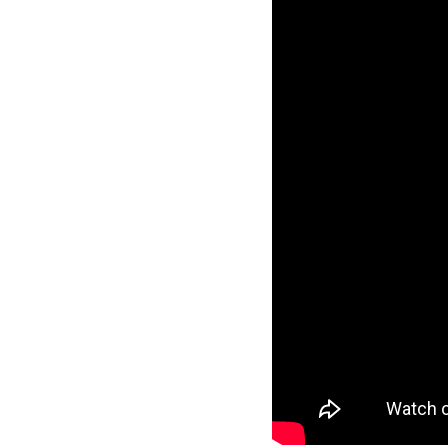
captada por
melhores cap
Realengo.
“Nesse ano,
provavelmen
do Avenida V
sincerament
2019.
Em 2019, mui
V
promete e
sentidos, m
cada artista
O single “AV
disponível n