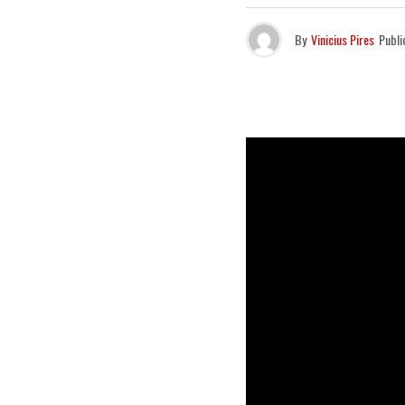
By
Vinicius Pires
Publi
Nesta quinta
Avenida V, l
possivelmen
carregados 
“Avon surgi
representa o
resolvi bri
objetivo é 
Mix e maste