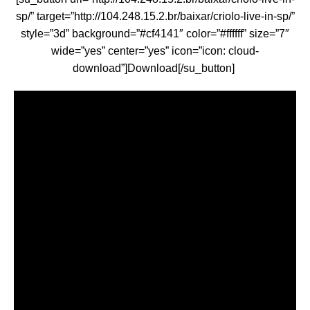
sp/” target=”http://104.248.15.2.br/baixar/criolo-live-in-sp/”
style=”3d” background=”#cf4141″ color=”#ffffff” size=”7″
wide=”yes” center=”yes” icon=”icon: cloud-
download”]Download[/su_button]