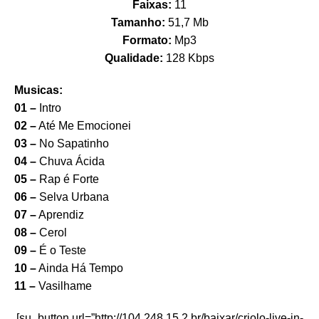
Faixas:
11
Tamanho:
51,7 Mb
Formato:
Mp3
Qualidade:
128 Kbps
Musicas:
01 –
Intro
02 –
Até Me Emocionei
03 –
No Sapatinho
04 –
Chuva Ácida
05 –
Rap é Forte
06 –
Selva Urbana
07 –
Aprendiz
08 –
Cerol
09 –
É o Teste
10 –
Ainda Há Tempo
11 –
Vasilhame
[su_button url=”http://104.248.15.2.br/baixar/criolo-live-in-