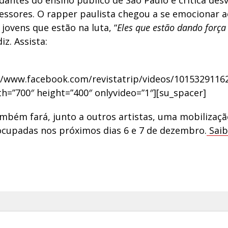
dantes do ensino público de São Paulo e crítica des
essores. O rapper paulista chegou a se emocionar a
 jovens que estão na luta, “
Eles que estão dando força
diz. Assista:
://www.facebook.com/revistatrip/videos/1015329116
th=”700″ height=”400″ onlyvideo=”1″][su_spacer]
ambém fará, junto a outros artistas, uma mobilizaç
ocupadas nos próximos dias 6 e 7 de dezembro.
Saib