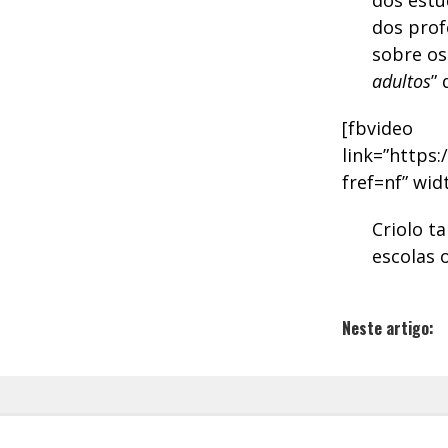
dos estu
dos prof
sobre os
adultos
” 
[fbvideo
link=”https
fref=nf” wid
Criolo t
escolas 
Neste artigo: