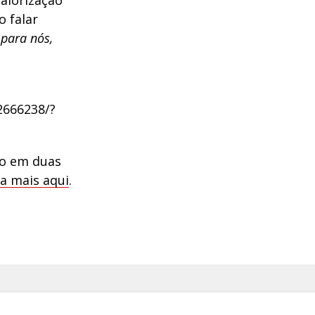
valorização
o falar
 para nós,
2666238/?
ão em duas
a mais aqui
.