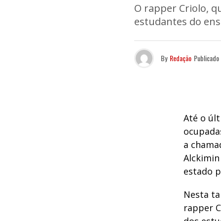
O rapper Criolo, qu
estudantes do ensi
By
Redação
Publicado
Até o úl
ocupadas
a chamad
Alckimin
estado p
Nesta ta
rapper C