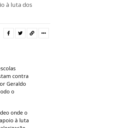
io à luta dos
escolas
stam contra
or Geraldo
todo o
vídeo onde o
apoio à luta