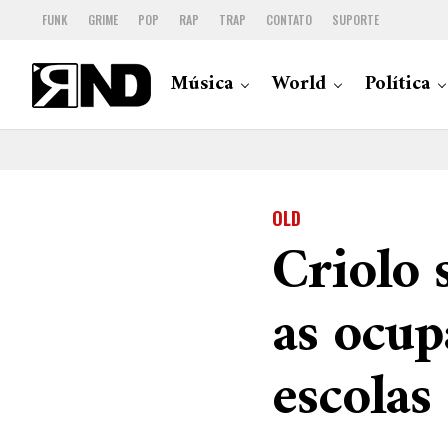
FUNK
GRIME
POP
RAP
TRAP
CONTATO
SUPORTE
Música
World
Política
OLD
Criolo 
as ocup
escolas