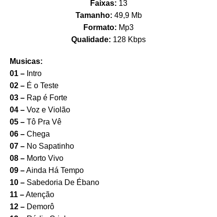
Faixas:
13
Tamanho:
49,9 Mb
Formato:
Mp3
Qualidade:
128 Kbps
Musicas:
01 –
Intro
02 –
É o Teste
03 –
Rap é Forte
04 –
Voz e Violão
05 –
Tô Pra Vê
06 –
Chega
07 –
No Sapatinho
08 –
Morto Vivo
09 –
Ainda Há Tempo
10 –
Sabedoria De Ébano
11 –
Atenção
12 –
Demorô