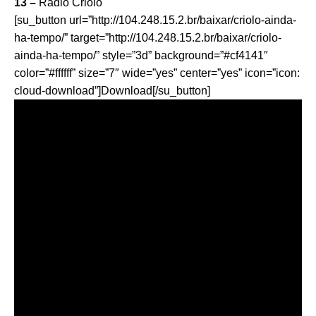
13 –
Rádio Criolo
[su_button url=”http://104.248.15.2.br/baixar/criolo-ainda-
ha-tempo/” target=”http://104.248.15.2.br/baixar/criolo-
ainda-ha-tempo/” style=”3d” background=”#cf4141″
color=”#ffffff” size=”7″ wide=”yes” center=”yes” icon=”icon:
cloud-download”]Download[/su_button]