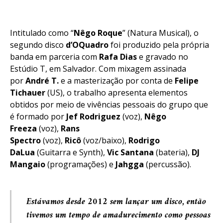
Intitulado como “
Nêgo
Roque
” (Natura Musical), o
segundo disco
d’OQuadro
foi produzido pela própria
banda em parceria com
Rafa Dias
e gravado no
Estúdio T, em Salvador. Com mixagem assinada
por
André T.
e a masterização por conta de
Felipe
Tichauer
(US), o trabalho apresenta elementos
obtidos por meio de vivências pessoais do grupo que
é formado por
Jef Rodriguez
(voz),
Nêgo
Freeza
(voz),
Rans
Spectro
(voz),
Ricô
(voz/baixo),
Rodrigo
DaLua
(Guitarra e Synth),
Vic Santana
(bateria),
DJ
Mangaio
(programações) e
Jahgga
(percussão).
Estávamos desde 2012 sem lançar um disco, então
tivemos um tempo de amadurecimento como pessoas