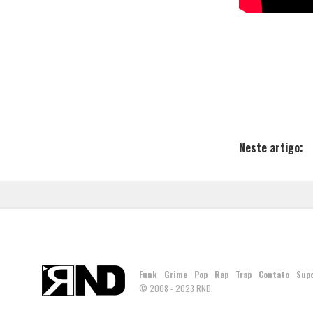
Neste artigo:
Funk
Grime
Pop
Rap
Trap
Contato
Sup
© 2008 - 2023 RND.