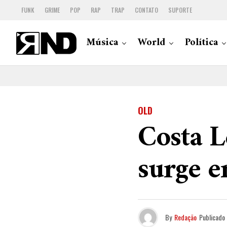
FUNK
GRIME
POP
RAP
TRAP
CONTATO
SUPORTE
Música
World
Política
OLD
Costa 
surge 
By
Redação
Publicado