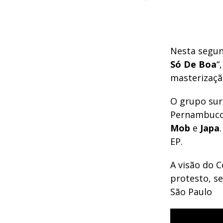
Nesta segun
Só De Boa
“
masterizaçã
O grupo surg
Pernambuco.
Mob
e
Japa
EP.
A visão do C
protesto, s
São Paulo