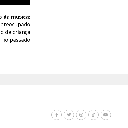
o da música:
spreocupado
o de criança
lá no passado