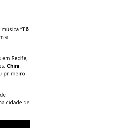
 música “
Tô
em e
s em Recife,
es,
Chini
,
u primeiro
 de
na cidade de