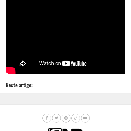
Gold
, a faixa “
Rap do Grande Amor
“, já disponível em
todas as plataformas digitais, um LoveSong pra
escutar e ficar relaxado.
Nog,
em seu Instagram, divulgou o trampo usando as
hashtags
“
#RapDoGrandeAmor
” e “
#DiscoAzul
“,
onde disse que a produção ficou por conta de
André
Nine
e
Eduardo Biasi
.
https://www.instagram.com/p/BzLrdqNgkzr/
Neste artigo: