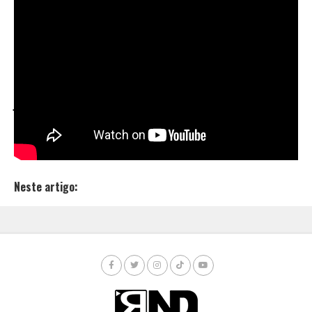
cria uma ação coletiva contundente, construída
através de um discurso que mescla ingredientes
agressivos, poéticos e altamente críticos.
Para a produção deste videoclipe, a Banca ContrAçoite
contou ainda com a singular contribuição do cineasta
João Dumans
.
Essa união de talentos resulta neste
videoclipe, repleto de reflexões duras e muita
intensidade, visual e musical. Confira:
Neste artigo: