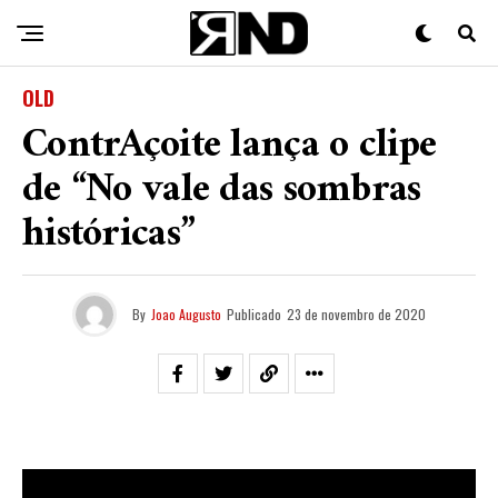
OLD
ContrAçoite lança o clipe
de “No vale das sombras
históricas”
By
Joao Augusto
Publicado
23 de novembro de 2020
“
No vale das sombras históricas
“
traz uma reflexão